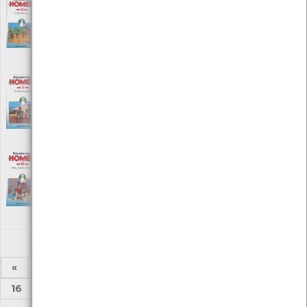
Era uma vez… o homem - Os
descobrimentos /Nº 15
[Audiovisuais]
Editora: Procidis
Autor: Albert Barillé
Local: Centro de recursos CMIA
Era uma vez… o homem - Os primeiros
impérios /Nº 5
[Audiovisuais]
Editora: Procidis
Autor: Albert Barillé
Local: Centro de recursos CMIA
Era uma vez… o homem - Pedro, o grande da
Rússia /Nº 19
[Audiovisuais]
Editora: Procidis
Autor: Albert Barillé
Local: Centro de recursos CMIA
«
1
2
3
4
5
6
7
8
...
16
17
»