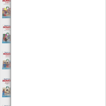
Era uma vez… o homem - O grande século de
Luís XIV /Nº 18
[Audiovisuais]
Editora: Procidis
Autor: Albert Barillé
Local: Centro de recursos CMIA
Era uma vez… o homem - O homem e o
renascimento /Nº 14
[Audiovisuais]
Editora: Procidis
Autor: Albert Barillé
Local: Centro de recursos CMIA
Era uma vez… o homem - O século das luzes
/Nº 20
[Audiovisuais]
Editora: Procidis
Autor: Albert Barillé
Local: Centro de recursos CMIA
Era uma vez… o homem - Os construtores de
catedrais /Nº 11
[Audiovisuais]
Editora: Procidis
Autor: Albert Barillé
Local: Centro de recursos CMIA