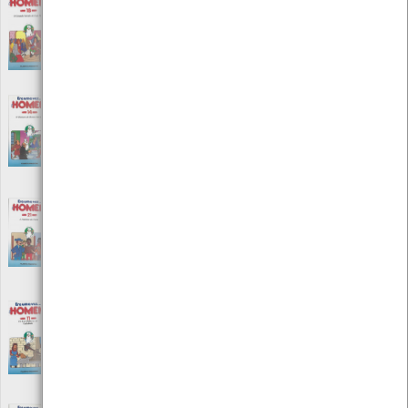
Era uma vez… o homem - O grande século de
Luís XIV /Nº 18
[Audiovisuais]
Editora: Procidis
Autor: Albert Barillé
Local: Centro de recursos CMIA
Era uma vez… o homem - O homem e o
renascimento /Nº 14
[Audiovisuais]
Editora: Procidis
Autor: Albert Barillé
Local: Centro de recursos CMIA
Era uma vez… o homem - O século das luzes
/Nº 20
[Audiovisuais]
Editora: Procidis
Autor: Albert Barillé
Local: Centro de recursos CMIA
Era uma vez… o homem - Os construtores de
catedrais /Nº 11
[Audiovisuais]
Editora: Procidis
Autor: Albert Barillé
Local: Centro de recursos CMIA