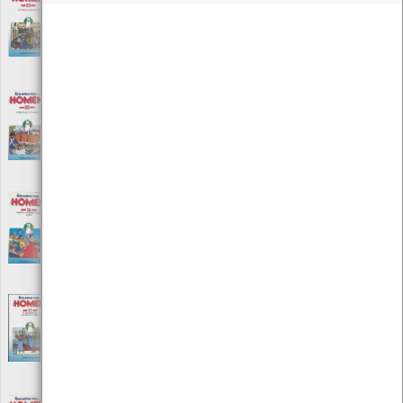
Era uma vez… O homem - A primavera dos
povos /Nº 23
[Audiovisuais]
Editora: Procidis
Autor: Albert Barillé
Local: Centro de recursos CMIA
Era uma vez… o homem - A revolução
francesa /Nº 22
[Audiovisuais]
Editora: Procidis
Autor: Albert Barillé
Local: Centro de recursos CMIA
Era uma vez… o homem - Isabel e o século
inglês /Nº 16
[Audiovisuais]
Editora: Procidis
Autor: Albert Barillé
Local: Centro de recursos CMIA
Era uma vez… o homem - O esplendor das
províncias unidas /Nº 17
[Audiovisuais]
Editora: Procidis
Autor: Albert Barillé
Local: Centro de recursos CMIA