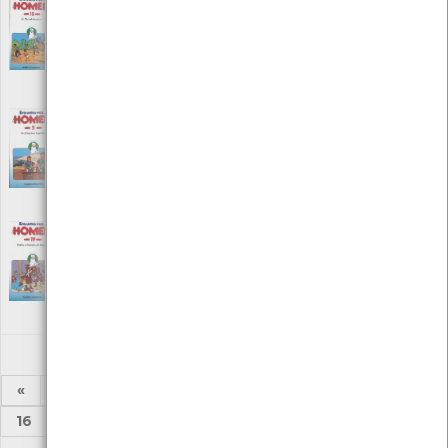
Era uma vez… o homem - Os
descobrimentos /Nº 15
[Audiovisuais]
Editora: Procidis
Autor: Albert Barillé
Local: Centro de recursos CMIA
Era uma vez… o homem - Os primeiros
impérios /Nº 5
[Audiovisuais]
Editora: Procidis
Autor: Albert Barillé
Local: Centro de recursos CMIA
Era uma vez… o homem - Pedro, o grande da
Rússia /Nº 19
[Audiovisuais]
Editora: Procidis
Autor: Albert Barillé
Local: Centro de recursos CMIA
«
1
2
3
4
5
6
7
8
...
16
17
»