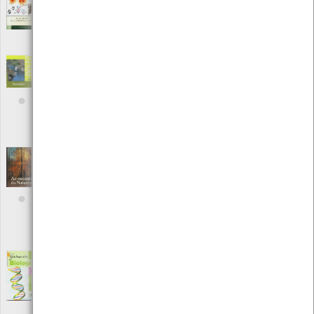
Editora: Bounty Books
Autor: R. W. Brow, M.J. Lawrence J. Pope
Local: Centro de Recursos do CMIA
ISBN: 978-0-753709-55-9
Anuário do Instituto de Conservação da
Natureza e da Biodiversidade 2009-2010
[Livros]
Editora: Instituto da Conservação da Natureza
Autor: ICNB
Local: Centro de Recursos do CMIA
Ao encontro da Natureza - Como explorar e
apreciar o mundo fascinante que o rodeia
[Livros]
Editora: Selecções do Reader´s Digest
Autor: Prof. Durward l. Allen; William h. Ammos; Mark R.
Chartrand III; Harold Gibson, Richard l. Lees e Alfred Leutscher
Local: Centro de Recursos do CMIA
Apontamentos de Biologia
[Livros]
Editora: Didáctica Editora
Autor: Josef Maria Barres
Local: Centro de Recursos do CMIA