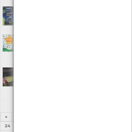
ISBN: 978-972-650-767-3
Áreas protegidas
[Audiovisuais]
Editora: Instituto da Conservação da Natureza
Autor: ICN
Local: Centro de Recursos do CMIA
As abelhas - Explora, investiga e cria
[Livros]
Editora: Booksmile
Autor: Andea Quigley
Local: Centro de Recursos do CMIA
ISBN: 978-989-707-518-6
As Borboletas de Portugal
[Guias]
Editora: Apollo Books
Autor: Ernestino Maravalhas
Local: Centro de Recursos do CMIA
ISBN: 972-96031-9-7
«
1
2
3
4
5
6
7
8
...
24
25
»