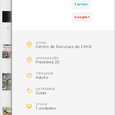
Local: Centro de Recursos do CMIA
Twitter
ISBN: 84-87674-81-X
Anima Vegetalis - Imaginário Botânico do
Google+
Mosteiro de Tibães
[Outro]
Editora: In-Libris
Autor: Fernando Guimarães, Theodoro d`Álmeida
Local: Centro de recursos CMIA
ISBN: 978-9728474-16-4

LOCAL
Centro de Recursos do CMIA
Animais como nós
[Livros]
Editora: Editora Civilização

LOCALIZAÇÃO
Autor: Andrea Miles
Prateleira 20
Local: Centro de Recursos do CMIA
ISBN: 989-550-280-X

TIPOLOGIA
Adulto
Animais e Companhia na História de
Portugal
[Livros]

Editora: Circulo de Leitores
CATEGORIA
Guias
Autor: Isabel Drumond Braga e Paulo Drumond Braga
Local: Centro de Recursos do CMIA
ISBN: 978-972-42-5081-6

STOCK
1 unidades
Animais em família - Lobos
[Livros]