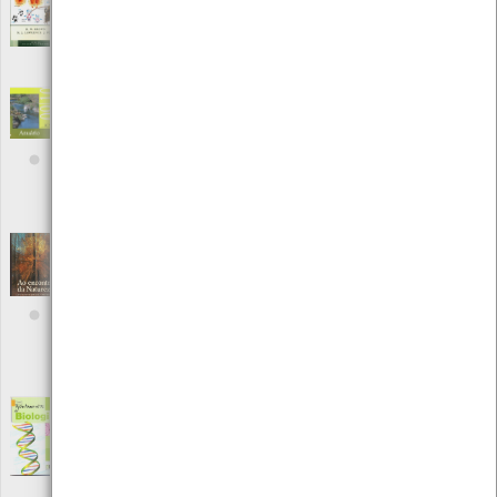
Editora: Bounty Books
Autor: R. W. Brow, M.J. Lawrence J. Pope
Local: Centro de Recursos do CMIA
ISBN: 978-0-753709-55-9
Anuário do Instituto de Conservação da
Natureza e da Biodiversidade 2009-2010
[Livros]
Editora: Instituto da Conservação da Natureza
Autor: ICNB
Local: Centro de Recursos do CMIA
Ao encontro da Natureza - Como explorar e
apreciar o mundo fascinante que o rodeia
[Livros]
Editora: Selecções do Reader´s Digest
Autor: Prof. Durward l. Allen; William h. Ammos; Mark R.
Chartrand III; Harold Gibson, Richard l. Lees e Alfred Leutscher
Local: Centro de Recursos do CMIA
Apontamentos de Biologia
[Livros]
Editora: Didáctica Editora
Autor: Josef Maria Barres
Local: Centro de Recursos do CMIA