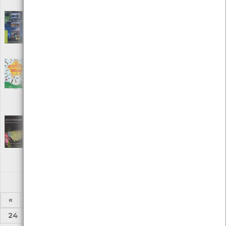
ISBN: 978-972-650-767-3
Áreas protegidas
[Audiovisuais]
Editora: Instituto da Conservação da Natureza
Autor: ICN
Local: Centro de Recursos do CMIA
As abelhas - Explora, investiga e cria
[Livros]
Editora: Booksmile
Autor: Andea Quigley
Local: Centro de Recursos do CMIA
ISBN: 978-989-707-518-6
As Borboletas de Portugal
[Guias]
Editora: Apollo Books
Autor: Ernestino Maravalhas
Local: Centro de Recursos do CMIA
ISBN: 972-96031-9-7
«
1
2
3
4
5
6
7
8
...
24
25
»