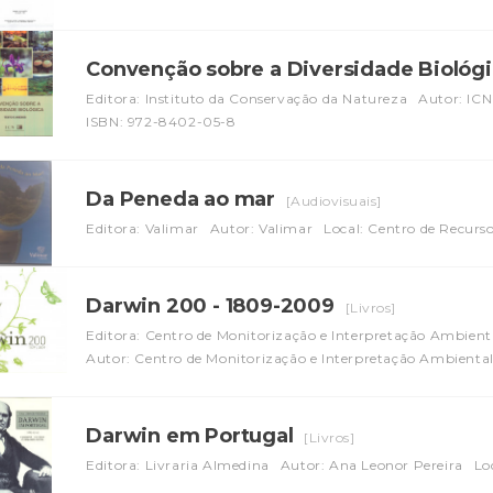
Convenção sobre a Diversidade Biológ
Editora: Instituto da Conservação da Natureza
Autor: ICN
ISBN: 972-8402-05-8
Da Peneda ao mar
[Audiovisuais]
Editora: Valimar
Autor: Valimar
Local: Centro de Recurs
Darwin 200 - 1809-2009
[Livros]
Editora: Centro de Monitorização e Interpretação Ambient
Autor: Centro de Monitorização e Interpretação Ambienta
Darwin em Portugal
[Livros]
Editora: Livraria Almedina
Autor: Ana Leonor Pereira
Lo