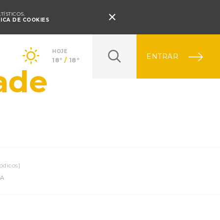
Pressione Enter

ÍSTICOS.
TICA DE COOKIES
HOJE
ENTRAR
18º
/
18º
ade
ódicos]
IA