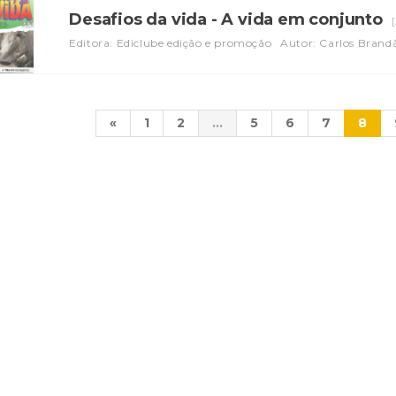
Desafios da vida - A vida em conjunto
Editora: Ediclube edição e promoção
Autor: Carlos Brand
«
1
2
...
5
6
7
8