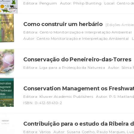
Editora: Penguim
Autor: Philip Bunting
Local: Centro 
Como construir um herbário
[Edições Ambie
Editora: Centro Monitorização e Interpretação Ambiental
Autor: Centro Monitorização e Interpretação Ambiental
L
Conservação do Peneireiro-das-Torres
Editora: Liga para a Protecção da Natureza
Autor: Sónia 
Conservation Management os Freshwat
Editora: Kluwer Academic Publishers
Autor: P.S. Maitlan
ISBN: 0-412-59410-2
Contribuição para o estudo da Ribeira
Editora: Vários
Autor: Susana Coelho, Paulo Marques, Luí