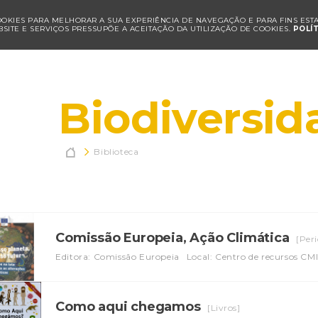
COOKIES PARA MELHORAR A SUA EXPERIÊNCIA DE NAVEGAÇÃO E PARA FINS ESTAT
SITE E SERVIÇOS PRESSUPÕE A ACEITAÇÃO DA UTILIZAÇÃO DE COOKIES.
POLÍ
Biodiversid

Biblioteca
Comissão Europeia, Ação Climática
[Peri
Editora: Comissão Europeia
Local: Centro de recursos CM
Como aqui chegamos
[Livros]