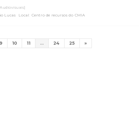
[Audiovisuais]
ão Lucas
Local: Centro de recursos do CMIA
9
10
11
...
24
25
»