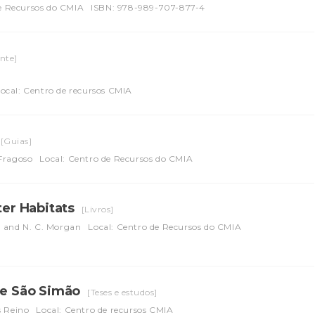
de Recursos do CMIA
ISBN: 978-989-707-877-4
nte]
ocal: Centro de recursos CMIA
[Guias]
Fragoso
Local: Centro de Recursos do CMIA
er Habitats
[Livros]
d and N. C. Morgan
Local: Centro de Recursos do CMIA
 de São Simão
[Teses e estudos]
s Reino
Local: Centro de recursos CMIA