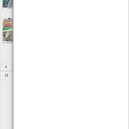
Editora: Ediclube edição e promoção
Autor: Carlos Brandão Lucas
Local: Centro de Recursos do CMIA
Desafios da vida - A vida em conjunto
[Audiovisuais]
Editora: Ediclube edição e promoção
Autor: Carlos Brandão Lucas
Local: Centro de recursos do CMIA
«
1
2
...
5
6
7
8
9
10
11
...
24
25
»