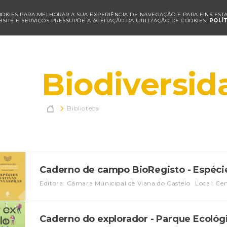
COOKIES PARA MELHORAR A SUA EXPERIÊNCIA DE NAVEGAÇÃO E PARA FINS ESTAT
SITE E SERVIÇOS PRESSUPÕE A ACEITAÇÃO DA UTILIZAÇÃO DE COOKIES.
POLÍ
Biodiversid

Biblioteca
Caderno de campo BioRegisto - Espécie
Editora: Câmara Múnicipal de Viana do Castelo
Local: Ce
Caderno do explorador - Parque Ecoló