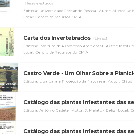
[Teses e estudos]
Editora: Universidade Fernando Pessoa
Autor: Alunos Uni
Local: Centro de recursos CMIA
Carta dos Invertebrados
[Livros]
Editora: Instituto de Promoção Ambiental
Autor: Instit
Local: Centro de Recursos do CMIA
Castro Verde - Um Olhar Sobre a Planíc
Editora: Liga para a Protecção da Natureza
Autor: Cláudi
Catálogo das plantas infestantes das sea
Editora: António Cadete
Autor: J. Malato - Beliz
Local: 
Catálogo das plantas infestantes das sea