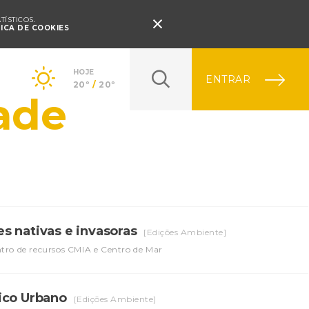
Pressione Enter

ÍSTICOS.
TICA DE COOKIES
HOJE
ENTRAR
20º
/
20º
ade
s nativas e invasoras
[Edições Ambiente]
ntro de recursos CMIA e Centro de Mar
gico Urbano
[Edições Ambiente]