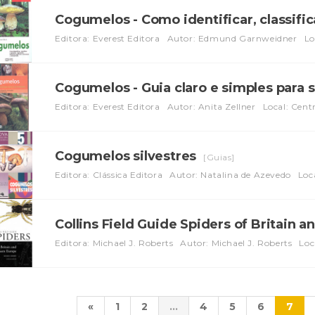
Cogumelos - Como identificar, classif
Editora: Everest Editora
Autor: Edmund Garnweidner
Lo
Cogumelos - Guia claro e simples para 
Editora: Everest Editora
Autor: Anita Zellner
Local: Cent
Cogumelos silvestres
[Guias]
Editora: Clássica Editora
Autor: Natalina de Azevedo
Loc
Collins Field Guide Spiders of Britain 
Editora: Michael J. Roberts
Autor: Michael J. Roberts
Loc
«
1
2
...
4
5
6
7