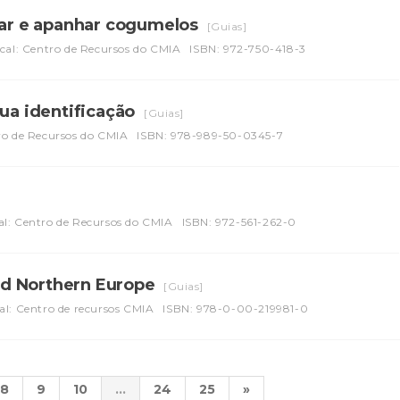
icar e apanhar cogumelos
[Guias]
cal: Centro de Recursos do CMIA
ISBN: 972-750-418-3
sua identificação
[Guias]
ro de Recursos do CMIA
ISBN: 978-989-50-0345-7
al: Centro de Recursos do CMIA
ISBN: 972-561-262-0
and Northern Europe
[Guias]
al: Centro de recursos CMIA
ISBN: 978-0-00-219981-0
8
9
10
...
24
25
»