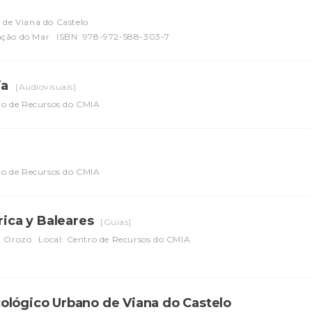
 de Viana do Castelo
ação do Mar
ISBN: 978-972-588-303-7
ia
[Audiovisuais]
ro de Recursos do CMIA
ro de Recursos do CMIA
rica y Baleares
[Guias]
rt Orozo
Local: Centro de Recursos do CMIA
ológico Urbano de Viana do Castelo