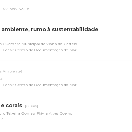
8-972-588-322-8
m ambiente, rumo à sustentabilidade
al/ Câmara Municipal de Viana do Castelo
l
Local: Centro de Documentação do Mar
es Ambiente]
al
l
Local: Centro de Documentação do Mar
 e corais
[Guias]
dro Teixeira Gomes/ Flávia Alves Coelho
-1