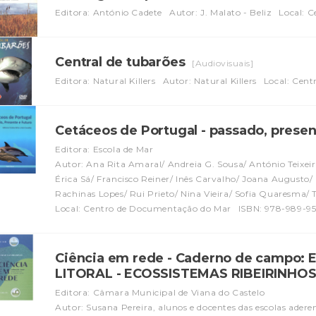
Editora: António Cadete
Autor: J. Malato - Beliz
Local: 
Central de tubarões
[Audiovisuais]
Editora: Natural Killers
Autor: Natural Killers
Local: Cent
Cetáceos de Portugal - passado, presen
Editora: Escola de Mar
Autor: Ana Rita Amaral/ Andreia G. Sousa/ António Teixeira/
Érica Sá/ Francisco Reiner/ Inês Carvalho/ Joana Augusto/ 
Rachinas Lopes/ Rui Prieto/ Nina Vieira/ Sofia Quaresma/ 
Local: Centro de Documentação do Mar
ISBN: 978-989-9
Ciência em rede - Caderno de campo: E
LITORAL - ECOSSISTEMAS RIBEIRINHO
Editora: Câmara Municipal de Viana do Castelo
Autor: Susana Pereira, alunos e docentes das escolas ader