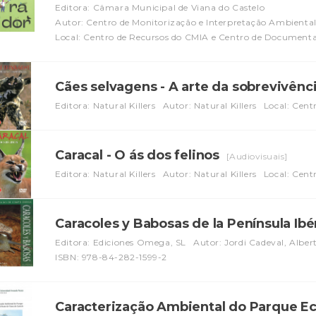
Editora: Câmara Municipal de Viana do Castelo
Autor: Centro de Monitorização e Interpretação Ambiental
Local: Centro de Recursos do CMIA e Centro de Document
Cães selvagens - A arte da sobrevivênc
Editora: Natural Killers
Autor: Natural Killers
Local: Cent
Caracal - O ás dos felinos
[Audiovisuais]
Editora: Natural Killers
Autor: Natural Killers
Local: Cent
Caracoles y Babosas de la Península Ibé
Editora: Ediciones Omega, SL
Autor: Jordi Cadeval, Albe
ISBN: 978-84-282-1599-2
Caracterização Ambiental do Parque Ec