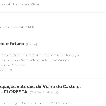
Centro de Recursos do CMIA
ro de Recursos do CMIA
te e futuro
[Livros]
 Cecília V. Ferreira/ Cristina Brito/ Cristina Picanço/
Manuel E. dos Santos/ Mónica A. Silva/ Patrícia
Tiago A. Marques
5229-3-0
spaços naturais de Viana do Castelo.
S - FLORESTA
[Edições Ambiente]
entes ao projeto Ciência em Rede - CMIA Viana do