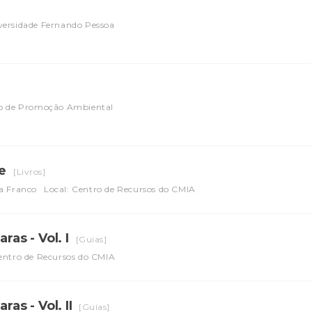
versidade Fernando Pessoa
uto de Promoção Ambiental
ie
[Livros]
a Franco
Local: Centro de Recursos do CMIA
ras - Vol. I
[Guias]
Centro de Recursos do CMIA
ras - Vol. II
[Guias]