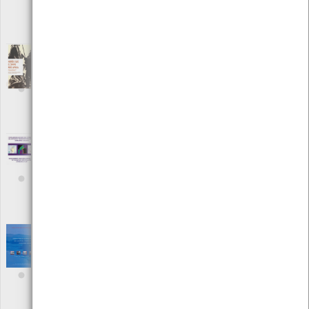
Autor: Valdemar Aveiro
Local: Centro de Documentação do Mar
ISBN: 978-989-99869-0-9
Heróis que o tempo não apaga: um dia a
bordo de um lugre bacalhoeiro
[Outro]
Editora: Fundação Gil Eannes
Autor: Silvia Ramos/ Rui Bela
Local: Centro de Documentação do Mar
ISBN: 978-899-99869-1-6
Herramientas de Gestion y Prediccion del
Esfuerzo Pesquero para la Flota Artesanal
Gallega
[Livros]
Editora: Galicia innovación
Autor: Jesús Torres Palenzuela
Local: Centro de recursos CMIA
Identification of Sensitive areas and
Vulnerable zones in Four Portuguese
Estuaries - Volume 1
[Livros]
Editora: INAG - IMAR
Autor: J. G. Ferreira, T. Simas e outros
Local: Centro de Recursos do CMIA