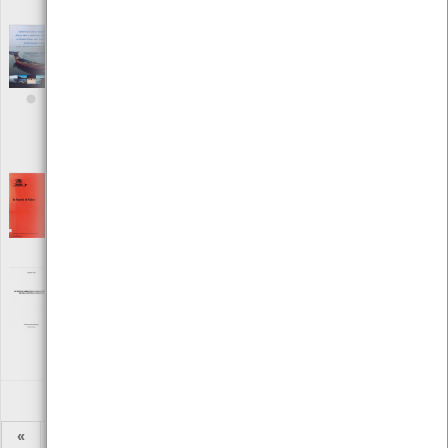
ISBN: 972-9412-60-X
Identification of Sensitive areas and
Vulnerable zones in Transitional and coastal
Portuguese Systems
[Livros]
Editora: INAG - IMAR
Autor: J. G. Ferreira, T. Simas e outros
Local: Centro de Recursos do CMIA
ISBN: 972-9412-66-9
In Search of Safety
[Livros]
Editora: Seatrade Publication
Autor: Christopher Hayman, Trevor Lones
Local: Centro de Documentação do Mar
Incidências Ambientais e Cadeias Tróficas
da Orla Costeiro Altominhota
[Livros]
Editora: Centro de Estudos Reginais de Viana do Castelo
Autor: Horácio Faria
Local: Centro de Recursos do CMIA
«
1
2
...
4
5
6
7
8
9