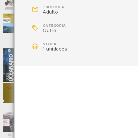
Autor: Rui Gaspar, Rita Fonseca e Leonor Pereira

TIPOLOGIA
Local: Centro de recursos CMIA
Adulto
Guia para andar por el estuario del Minho

[Guias]
CATEGORIA
Outro
Editora: Anabam
Autor: Agustín Ferreira Lorenzo e Luis Dorado Senra
Local: Centro de Recursos do CMIA

STOCK
1 unidades
Guide Oceanário de Lisboa
[Guias]
Editora: Oceanário de Lisboa, S.A.
Autor: Luís Câncio e Patricia Tiago
Local: Centro de Recursos do CMIA
ISBN: 978-972-8712-15-0
Handy guide to stowage
[Livros]
Editora: Imray Laurie Norie and Wilson LTD
Autor: W. A. Flêre
Local: Centro de Documentação do Mar
Heróis que o tempo não apaga: um conto
real de vida.../ Heroes that passage of time
shall not erase: a real life story...
[Livros]
Editora: Fundação Gil Eannes