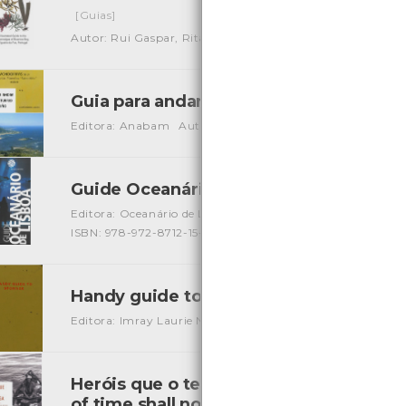
[Guias]
Autor: Rui Gaspar, Rita Fonseca e Leonor Pereira
Local: 
Guia para andar por el estuario del Min
Editora: Anabam
Autor: Agustín Ferreira Lorenzo e Luis
Guide Oceanário de Lisboa
[Guias]
Editora: Oceanário de Lisboa, S.A.
Autor: Luís Câncio e Pa
ISBN: 978-972-8712-15-0
Handy guide to stowage
[Livros]
Editora: Imray Laurie Norie and Wilson LTD
Autor: W. A. 
Heróis que o tempo não apaga: um conto
of time shall not erase: a real life story..