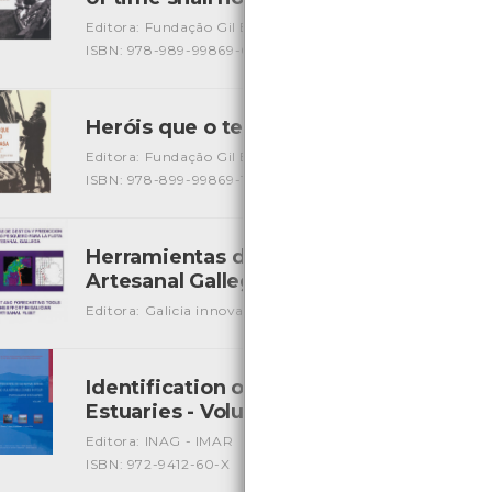
Editora: Fundação Gil Eannes
Autor: Valdemar Aveiro
Lo
ISBN: 978-989-99869-0-9
Heróis que o tempo não apaga: um dia 
Editora: Fundação Gil Eannes
Autor: Silvia Ramos/ Rui Be
ISBN: 978-899-99869-1-6
Herramientas de Gestion y Prediccion d
Artesanal Gallega
[Livros]
Editora: Galicia innovación
Autor: Jesús Torres Palenzuel
Identification of Sensitive areas and V
Estuaries - Volume 1
[Livros]
Editora: INAG - IMAR
Autor: J. G. Ferreira, T. Simas e out
ISBN: 972-9412-60-X