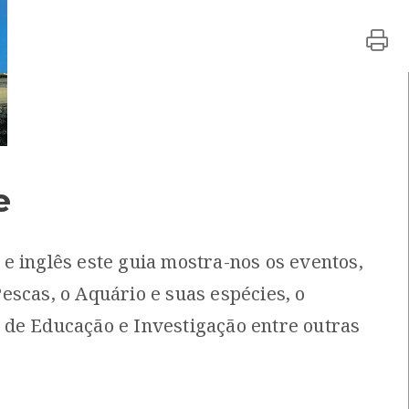
ocal: Centro de Recursos do CMIA
e
ias Santos, Assunção Santos
5-3
e inglês este guia mostra-nos os eventos,
escas, o Aquário e suas espécies, o
io do Douro
[Guias]
veira
Local: Centro de Recursos do CMIA
de Educação e Investigação entre outras
tico
[Guias]