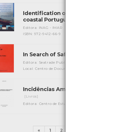
Identification of Sensitive areas and Vu
coastal Portuguese Systems
[Livros]
Editora: INAG - IMAR
Autor: J. G. Ferreira, T. Simas e out
ISBN: 972-9412-66-9
In Search of Safety
[Livros]
Editora: Seatrade Publication
Autor: Christopher Hayman
Local: Centro de Documentação do Mar
Incidências Ambientais e Cadeias Trófi
[Livros]
Editora: Centro de Estudos Reginais de Viana do Castelo
A
«
1
2
...
4
5
6
7