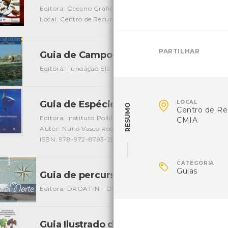
Editora: Oceano Gráfica
Autor: A. Boyra, F. espino, F. Tuy
Local: Centro de Recursos do CMIA
ISBN: 978-84-612-347
PARTILHAR
Guia de Campo do Litoral - Praia da Ag
Editora: Fundação Ela
Autor: Mike Weber e outros
Local

Guia de Espécies Submarinas
LOCAL
[Guias]
RESUMO
Centro de Re
Editora: Instituto Pollitécnico de Leiria
CMIA
Autor: Nuno Vasco Rodrigues, Paulo Maranhão, Pedro Olive
ISBN: 978-972-8793-25-8

CATEGORIA
Guias
Guia de percursos no Litoral Norte
[Livros
Editora: DROAT-N - DSGA
Autor: DRAOT
Local: Centro
Guia Ilustrado das Macroalgas da Baía d