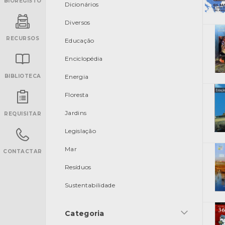
BIOREGISTO
Dicionários
Diversos
RECURSOS
Educação
Enciclopédia
BIBLIOTECA
Energia
Floresta
INANCIAMENTO
Jardins
REQUISITAR
Legislação
Mar
CONTACTAR
Resíduos
Sustentabilidade
Categoria