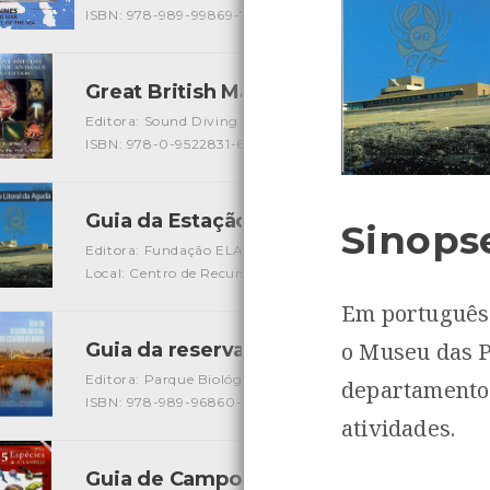
ISBN: 978-989-99869-7-8
Great British Marine Animals
[Guias]
Editora: Sound Diving Publications
Autor: Paul Naylor
L
ISBN: 978-0-9522831-6-4
Guia da Estação Litoral da Aguda
[Guias]
Sinops
Editora: Fundação ELA
Autor: Mike Weber, Jaime Prata D
Local: Centro de Recursos do CMIA
ISBN: 978-972-95666-
Em português 
o Museu das P
Guia da reserva natural local do estuár
Editora: Parque Biológico de Gaia
Autor: Nuno Gomes Oli
departamento 
ISBN: 978-989-96860-5-2
atividades.
Guia de Campo - 365 Espécies do Atlân