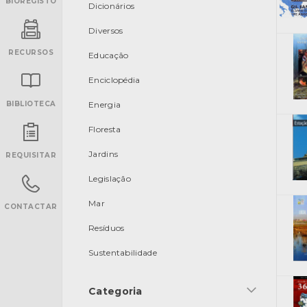
BIOREGISTO
Dicionários
Diversos
RECURSOS
Educação
Enciclopédia
BIBLIOTECA
Energia
Floresta
INANCIAMENTO
Jardins
REQUISITAR
Legislação
Mar
CONTACTAR
Resíduos
Sustentabilidade
Categoria