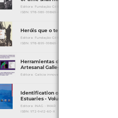
Editora: Fundação Gil Eannes
Autor: Valdemar Aveiro
Lo
ISBN: 978-989-99869-0-9
Heróis que o tempo não apaga: um dia 
Editora: Fundação Gil Eannes
Autor: Silvia Ramos/ Rui Be
ISBN: 978-899-99869-1-6
Herramientas de Gestion y Prediccion d
Artesanal Gallega
[Livros]
Editora: Galicia innovación
Autor: Jesús Torres Palenzuel
Identification of Sensitive areas and V
Estuaries - Volume 1
[Livros]
Editora: INAG - IMAR
Autor: J. G. Ferreira, T. Simas e out
ISBN: 972-9412-60-X