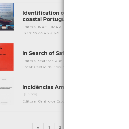
Identification of Sensitive areas and Vu
coastal Portuguese Systems
[Livros]
Editora: INAG - IMAR
Autor: J. G. Ferreira, T. Simas e out
ISBN: 972-9412-66-9
In Search of Safety
[Livros]
Editora: Seatrade Publication
Autor: Christopher Hayman
Local: Centro de Documentação do Mar
Incidências Ambientais e Cadeias Trófi
[Livros]
Editora: Centro de Estudos Reginais de Viana do Castelo
A
«
1
2
...
4
5
6
7