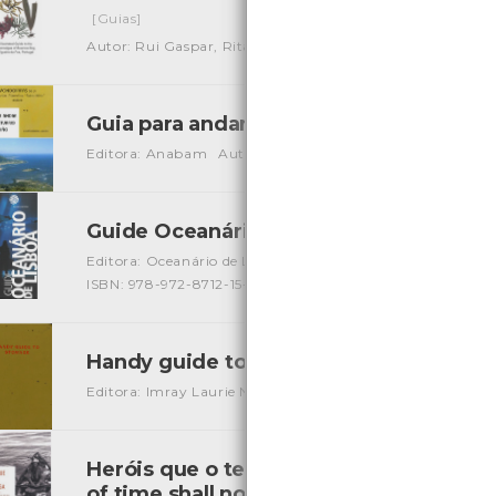
[Guias]
Autor: Rui Gaspar, Rita Fonseca e Leonor Pereira
Local: 
Guia para andar por el estuario del Min
Editora: Anabam
Autor: Agustín Ferreira Lorenzo e Luis
Guide Oceanário de Lisboa
[Guias]
Editora: Oceanário de Lisboa, S.A.
Autor: Luís Câncio e Pa
ISBN: 978-972-8712-15-0
Handy guide to stowage
[Livros]
Editora: Imray Laurie Norie and Wilson LTD
Autor: W. A. 
Heróis que o tempo não apaga: um conto
of time shall not erase: a real life story..