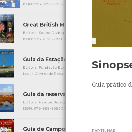
ISBN: 978-989-99869-7-8
Great British Marine Animals
[Guias]
Editora: Sound Diving Publications
Autor: Paul Naylor
L
ISBN: 978-0-9522831-6-4
Guia da Estação Litoral da Aguda
[Guias]
Sinops
Editora: Fundação ELA
Autor: Mike Weber, Jaime Prata D
Local: Centro de Recursos do CMIA
ISBN: 978-972-95666-
Guia prático d
Guia da reserva natural local do estuár
Editora: Parque Biológico de Gaia
Autor: Nuno Gomes Oli
ISBN: 978-989-96860-5-2
Guia de Campo - 365 Espécies do Atlân
PARTILHAR