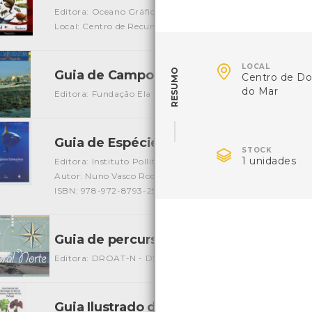
Editora: Oceano Gráfica
Autor: A. Boyra, F. espino, F. Tuy
Local: Centro de Recursos do CMIA
ISBN: 978-84-612-347

LOCAL
RESUMO
Guia de Campo do Litoral - Praia da Ag
Centro de D
do Mar
Editora: Fundação Ela
Autor: Mike Weber e outros
Local
Guia de Espécies Submarinas
[Guias]

STOCK
1 unidades
Editora: Instituto Pollitécnico de Leiria
Autor: Nuno Vasco Rodrigues, Paulo Maranhão, Pedro Olive
ISBN: 978-972-8793-25-8
Guia de percursos no Litoral Norte
[Livros
Editora: DROAT-N - DSGA
Autor: DRAOT
Local: Centro
Guia Ilustrado das Macroalgas da Baía d