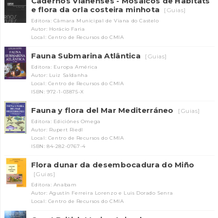
Cadernos Vianenses - Mosaicos de Habitats
e flora da orla costeira minhota
[Guias]
Editora: Câmara Municipal de Viana do Castelo
Autor: Horácio Faria
Local: Centro de Recursos do CMIA
Fauna Submarina Atlântica
[Guias]
Editora: Europa América
Autor: Luiz Saldanha
Local: Centro de Recursos do CMIA
ISBN: 972-1-03875-X
Fauna y flora del Mar Mediterráneo
[Guias]
Editora: Ediciónes Omega
Autor: Rupert Riedl
Local: Centro de Recursos do CMIA
ISBN: 84-282-0767-4
Flora dunar da desembocadura do Miño
[Guias]
Editora: Anabam
Autor: Agustín Ferreira Lorenzo e Luis Dorado Senra
Local: Centro de Recursos do CMIA