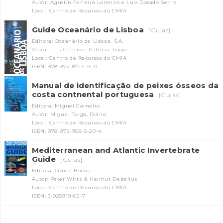
Autor: Agustín Ferreira Lorenzo e Luis Dorado Senra
Local: Centro de Recursos do CMIA
Guide Oceanário de Lisboa
[Guias]
Editora: Oceanário de Lisboa, S.A.
Autor: Luís Câncio e Patricia Tiago
Local: Centro de Recursos do CMIA
ISBN: 978-972-8712-15-0
Manual de identificação de peixes ósseos da
costa contnental portuguesa
[Guias]
Editora: Miguel Carneiro
Autor: Miguel Torga, Diário
Local: Centro de Recursos do CMIA
ISBN: 978-972-908-3-20-4
Mediterranean and Atlantic Invertebrate
Guide
[Guias]
Editora: Conch Books
Autor: Peter Wirtz & Helmut Debelius
Local: Centro de Recursos do CMIA
ISBN: 3-925919-62-7