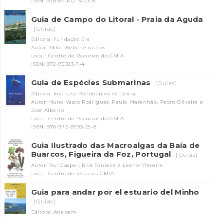
ISBN: 978-84-612-3473-8
Guia de Campo do Litoral - Praia da Aguda
[Guias]
Editora: Fundação Ela
Autor: Mike Weber e outros
Local: Centro de Recursos do CMIA
ISBN: 972-95023-7-4
Guia de Espécies Submarinas
[Guias]
Editora: Instituto Pollitécnico de Leiria
Autor: Nuno Vasco Rodrigues, Paulo Maranhão, Pedro Oliveira e
José Alberto
Local: Centro de Recursos do CMIA
ISBN: 978-972-8793-25-8
Guia Ilustrado das Macroalgas da Baía de
Buarcos, Figueira da Foz, Portugal
[Guias]
Autor: Rui Gaspar, Rita Fonseca e Leonor Pereira
Local: Centro de recursos CMIA
Guia para andar por el estuario del Minho
[Guias]
Editora: Anabam