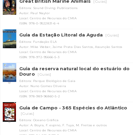
Great British Marine Animals
[Guias]
Editora: Sound Diving Publications
Autor: Paul Naylor
Local: Centro de Recursos do CMIA
ISBN: 978-0-9522831-6-4
Guia da Estação Litoral da Aguda
[Guias]
Editora: Fundação ELA
Autor: Mike Weber, Jaime Prata Dias Santos, Assunção Santos
Local: Centro de Recursos do CMIA
ISBN: 978-972-95666-5-3
Guia da reserva natural local do estuário do
Douro
[Guias]
Editora: Parque Biológico de Gaia
Autor: Nuno Gomes Oliveira
Local: Centro de Recursos do CMIA
ISBN: 978-989-96860-5-2
Guia de Campo - 365 Espécies do Atlântico
[Guias]
Editora: Oceano Gráfica
Autor: A. Boyra, F. espino, F. Tuya, M. Freitas e outros
Local: Centro de Recursos do CMIA