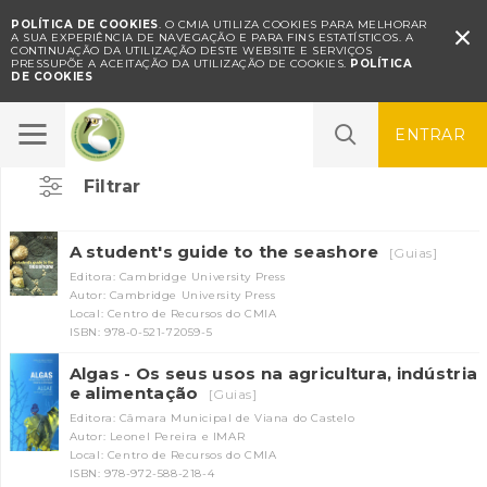
POLÍTICA DE COOKIES
. O CMIA UTILIZA COOKIES PARA MELHORAR

A SUA EXPERIÊNCIA DE NAVEGAÇÃO E PARA FINS ESTATÍSTICOS.
A
CONTINUAÇÃO DA UTILIZAÇÃO DESTE WEBSITE E SERVIÇOS
PRESSUPÕE A ACEITAÇÃO DA UTILIZAÇÃO DE COOKIES.
POLÍTICA
DE COOKIES
Mar
ENTRAR
Filtrar
A student's guide to the seashore
[Guias]
Editora: Cambridge University Press
Autor: Cambridge University Press
Local: Centro de Recursos do CMIA
ISBN: 978-0-521-72059-5
Algas - Os seus usos na agricultura, indústria
e alimentação
[Guias]
Editora: Câmara Municipal de Viana do Castelo
Autor: Leonel Pereira e IMAR
Local: Centro de Recursos do CMIA
ISBN: 978-972-588-218-4