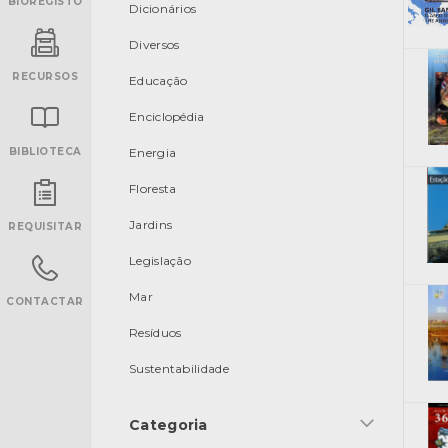
BIOREGISTO
Dicionários
Diversos
RECURSOS
Educação
Enciclopédia
BIBLIOTECA
Energia
Floresta
INANCIAMENTO
Jardins
REQUISITAR
Legislação
Mar
CONTACTAR
Resíduos
Sustentabilidade
Categoria