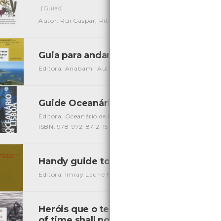
[Guias]
Autor: Rui Gaspar, Rita Fonseca e Leonor Pereira
Local: 
Guia para andar por el estuario del Min
Editora: Anabam
Autor: Agustín Ferreira Lorenzo e Luis
Guide Oceanário de Lisboa
[Guias]
Editora: Oceanário de Lisboa, S.A.
Autor: Luís Câncio e Pa
ISBN: 978-972-8712-15-0
Handy guide to stowage
[Livros]
Editora: Imray Laurie Norie and Wilson LTD
Autor: W. A. 
Heróis que o tempo não apaga: um conto
of time shall not erase: a real life story..