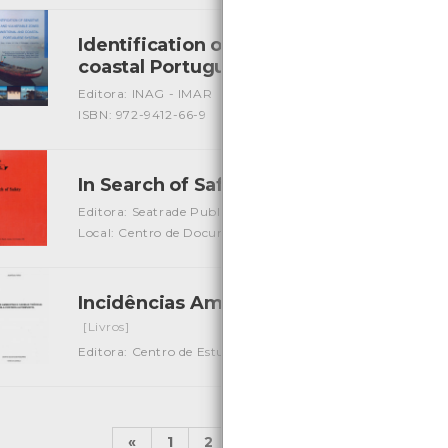
Identification of Sensitive areas and Vu
coastal Portuguese Systems
[Livros]
Editora: INAG - IMAR
Autor: J. G. Ferreira, T. Simas e out
ISBN: 972-9412-66-9
In Search of Safety
[Livros]
Editora: Seatrade Publication
Autor: Christopher Hayman
Local: Centro de Documentação do Mar
Incidências Ambientais e Cadeias Trófi
[Livros]
Editora: Centro de Estudos Reginais de Viana do Castelo
A
«
1
2
...
4
5
6
7