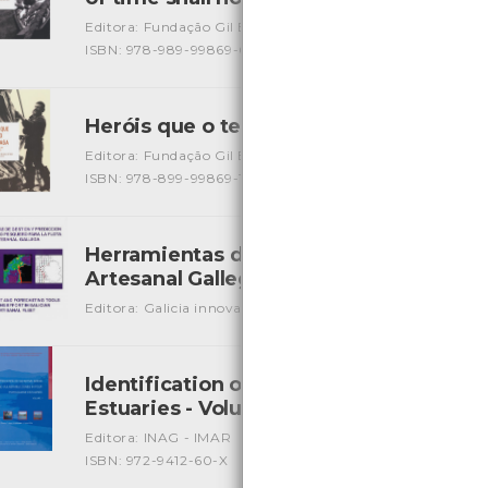
Editora: Fundação Gil Eannes
Autor: Valdemar Aveiro
Lo
ISBN: 978-989-99869-0-9
Heróis que o tempo não apaga: um dia 
Editora: Fundação Gil Eannes
Autor: Silvia Ramos/ Rui Be
ISBN: 978-899-99869-1-6
Herramientas de Gestion y Prediccion d
Artesanal Gallega
[Livros]
Editora: Galicia innovación
Autor: Jesús Torres Palenzuel
Identification of Sensitive areas and V
Estuaries - Volume 1
[Livros]
Editora: INAG - IMAR
Autor: J. G. Ferreira, T. Simas e out
ISBN: 972-9412-60-X