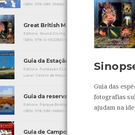
ISBN: 978-989-99869-7-8
Great British Marine Animals
[Guias]
Editora: Sound Diving Publications
Autor: Paul Naylor
L
ISBN: 978-0-9522831-6-4
Guia da Estação Litoral da Aguda
[Guias]
Sinops
Editora: Fundação ELA
Autor: Mike Weber, Jaime Prata D
Local: Centro de Recursos do CMIA
ISBN: 978-972-95666-
Guia das espé
fotografias s
Guia da reserva natural local do estuár
Editora: Parque Biológico de Gaia
Autor: Nuno Gomes Oli
ajudam na iden
ISBN: 978-989-96860-5-2
Guia de Campo - 365 Espécies do Atlân