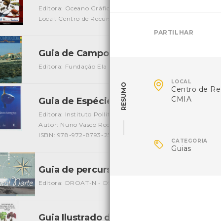
Editora: Oceano Gráfica
Autor: A. Boyra, F. espino, F. Tuy
Local: Centro de Recursos do CMIA
ISBN: 978-84-612-347
PARTILHAR
Guia de Campo do Litoral - Praia da Ag
Editora: Fundação Ela
Autor: Mike Weber e outros
Local

LOCAL
RESUMO
Centro de Re
CMIA
Guia de Espécies Submarinas
[Guias]
Editora: Instituto Pollitécnico de Leiria
Autor: Nuno Vasco Rodrigues, Paulo Maranhão, Pedro Olive
ISBN: 978-972-8793-25-8

CATEGORIA
Guias
Guia de percursos no Litoral Norte
[Livros
Editora: DROAT-N - DSGA
Autor: DRAOT
Local: Centro
Guia Ilustrado das Macroalgas da Baía d