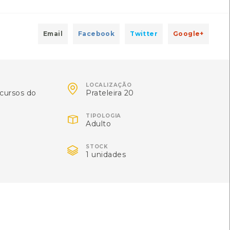
a, M. Freitas e outros
3-8
Email
Facebook
Twitter
Google+
uda
[Guias]
: Centro de Recursos do CMIA
ISBN: 972-95023-7-4

LOCALIZAÇÃO
cursos do
Prateleira 20

TIPOLOGIA
Adulto
ira e José Alberto
Local: Centro de Recursos do CMIA

STOCK
1 unidades
]
 de Recursos do CMIA
e Buarcos, Figueira da Foz, Portugal