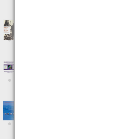
Autor: Valdemar Aveiro
Local: Centro de Documentação do Mar
ISBN: 978-989-99869-0-9
Heróis que o tempo não apaga: um dia a
bordo de um lugre bacalhoeiro
[Outro]
Editora: Fundação Gil Eannes
Autor: Silvia Ramos/ Rui Bela
Local: Centro de Documentação do Mar
ISBN: 978-899-99869-1-6
Herramientas de Gestion y Prediccion del
Esfuerzo Pesquero para la Flota Artesanal
Gallega
[Livros]
Editora: Galicia innovación
Autor: Jesús Torres Palenzuela
Local: Centro de recursos CMIA
Identification of Sensitive areas and
Vulnerable zones in Four Portuguese
Estuaries - Volume 1
[Livros]
Editora: INAG - IMAR
Autor: J. G. Ferreira, T. Simas e outros
Local: Centro de Recursos do CMIA