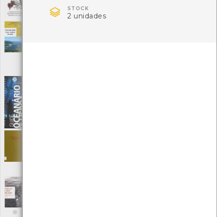
Autor: Rui Gaspar, Rita Fonseca e Leonor Pereira

STOCK
Local: Centro de recursos CMIA
2 unidades
Guia para andar por el estuario del Minho
[Guias]
Editora: Anabam
Autor: Agustín Ferreira Lorenzo e Luis Dorado Senra
Local: Centro de Recursos do CMIA
Guide Oceanário de Lisboa
[Guias]
Editora: Oceanário de Lisboa, S.A.
Autor: Luís Câncio e Patricia Tiago
Local: Centro de Recursos do CMIA
ISBN: 978-972-8712-15-0
Handy guide to stowage
[Livros]
Editora: Imray Laurie Norie and Wilson LTD
Autor: W. A. Flêre
Local: Centro de Documentação do Mar
Heróis que o tempo não apaga: um conto
real de vida.../ Heroes that passage of time
shall not erase: a real life story...
[Livros]
Editora: Fundação Gil Eannes