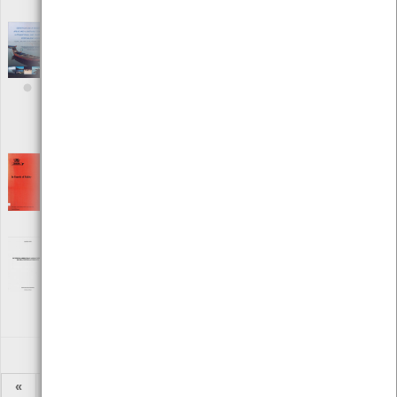
ISBN: 972-9412-60-X
Identification of Sensitive areas and
Vulnerable zones in Transitional and coastal
Portuguese Systems
[Livros]
Editora: INAG - IMAR
Autor: J. G. Ferreira, T. Simas e outros
Local: Centro de Recursos do CMIA
ISBN: 972-9412-66-9
In Search of Safety
[Livros]
Editora: Seatrade Publication
Autor: Christopher Hayman, Trevor Lones
Local: Centro de Documentação do Mar
Incidências Ambientais e Cadeias Tróficas
da Orla Costeiro Altominhota
[Livros]
Editora: Centro de Estudos Reginais de Viana do Castelo
Autor: Horácio Faria
Local: Centro de Recursos do CMIA
«
1
2
...
4
5
6
7
8
9