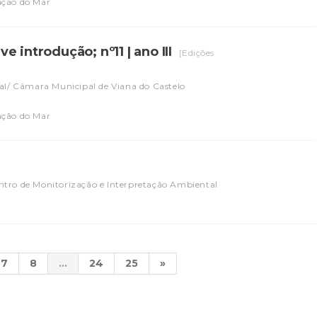
ação do Mar
 introdução; nº11 | ano III
[Edições
al/ Câmara Municipal de Viana do Castelo
l
ação do Mar
ntro de Monitorização e Interpretação Ambiental
7
8
...
24
25
»