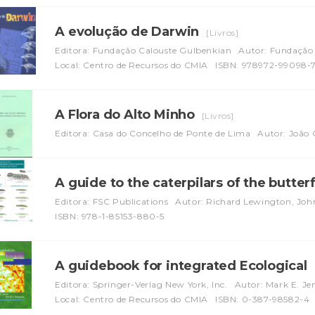
A evolução de Darwin
[Livros]
Editora: Fundação Calouste Gulbenkian
Autor: Fundação
Local: Centro de Recursos do CMIA
ISBN: 978972-99098-
A Flora do Alto Minho
[Livros]
Editora: Casa do Concelho de Ponte de Lima
Autor: João 
A guide to the caterpilars of the butterf
Editora: FSC Publications
Autor: Richard Lewington, Jo
ISBN: 978-1-85153-880-5
A guidebook for integrated Ecological
Editora: Springer-Verlag New York, Inc.
Autor: Mark E. Je
Local: Centro de Recursos do CMIA
ISBN: 0-387-98582-4