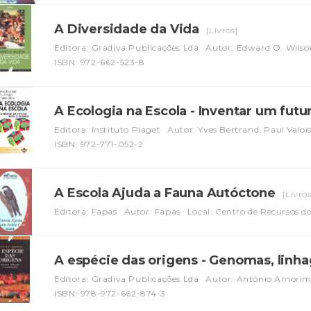
A Diversidade da Vida
[Livros]
Editora: Gradiva Publicações Lda
Autor: Edward O. Wilso
ISBN: 972-662-523-8
A Ecologia na Escola - Inventar um futu
Editora: Instituto Piaget
Autor: Yves Bertrand, Paul Valoi
ISBN: 972-771-052-2
A Escola Ajuda a Fauna Autóctone
[Livros
Editora: Fapas
Autor: Fapas
Local: Centro de Recursos 
A espécie das origens - Genomas, lin
Editora: Gradiva Publicações Lda
Autor: António Amori
ISBN: 978-972-662-874-3