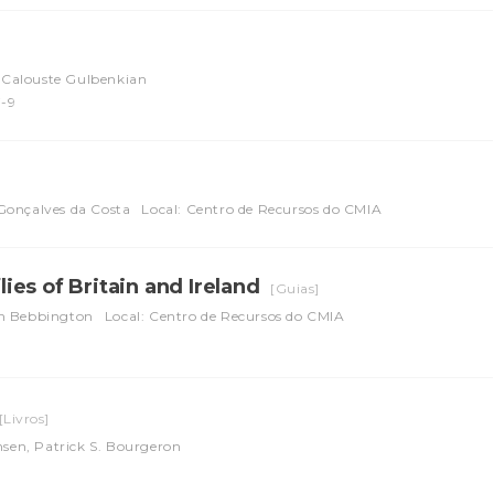
 Calouste Gulbenkian
7-9
Gonçalves da Costa
Local: Centro de Recursos do CMIA
lies of Britain and Ireland
[Guias]
hn Bebbington
Local: Centro de Recursos do CMIA
[Livros]
nsen, Patrick S. Bourgeron