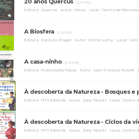
20 anos Quercus
[Livros]
Editora: Quercus
Autor: Vários
Local: Centro de Recurso
A Biosfera
[Livros]
Editora: Instituto Piaget
Autor: Michel Lamy
Local: Cen
A casa-ninho
[Livros]
Editora: Publicações Fapas
Autor: Jean-François Noblet
À descoberta da Natureza - Bosques e
Editora: MTS Editores
Autor: Sally Hewitt
Local: Centro 
À descoberta da Natureza - Ciclos da v
Editora: MTS Editores
Autor: Sally Hewitt
Local: Centro 