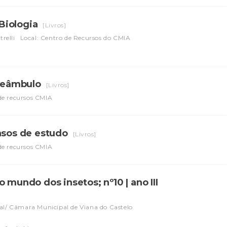
 Biologia
[Livros]
relli
Local: Centro de Recursos do CMIA
Preâmbulo
[Livros]
de recursos CMIA
Casos de estudo
[Livros]
de recursos CMIA
 mundo dos insetos; nº10 | ano III
al/ Câmara Municipal de Viana do Castelo
l