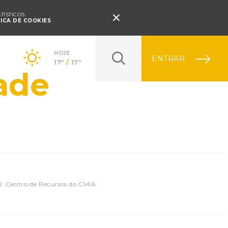
Pressione Enter

ÍSTICOS.
TICA DE COOKIES
HOJE
ENTRAR
17º
/
17º
ade
l: Centro de Recursos do CMIA