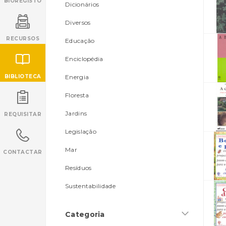
BIOREGISTO
Dicionários
Diversos
RECURSOS
Educação
Enciclopédia
BIBLIOTECA
Energia
Floresta
INANCIAMENTO
Jardins
REQUISITAR
Legislação
Mar
CONTACTAR
Resíduos
Sustentabilidade
Categoria