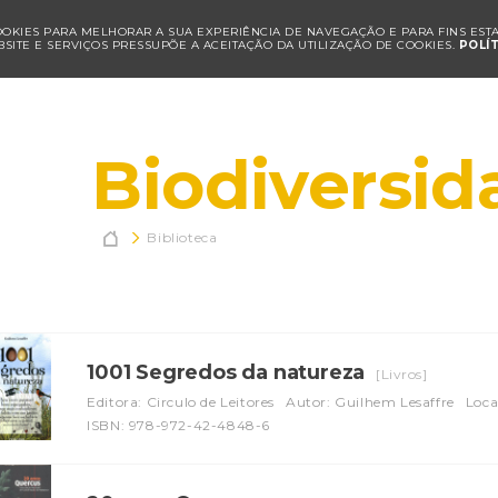
COOKIES PARA MELHORAR A SUA EXPERIÊNCIA DE NAVEGAÇÃO E PARA FINS ESTAT
SITE E SERVIÇOS PRESSUPÕE A ACEITAÇÃO DA UTILIZAÇÃO DE COOKIES.
POLÍ
Biodiversid

Biblioteca
1001 Segredos da natureza
[Livros]
Editora: Circulo de Leitores
Autor: Guilhem Lesaffre
Loca
ISBN: 978-972-42-4848-6