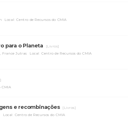
n
Local: Centro de Recursos do CMIA
ro para o Planeta
[Livros]
s, France Jutras
Local: Centro de Recursos do CMIA
]
do CMIA
hagens e recombinações
[Livros]
m
Local: Centro de Recursos do CMIA