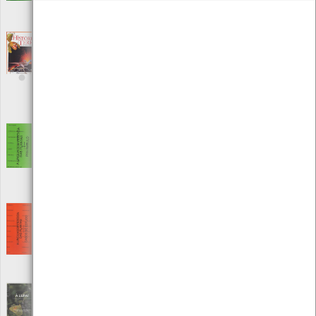
Local: Centro de Recursos do CMIA
ISBN: 0-387-98582-4
A História da Terra, Geologia, Ecologia,
Biologia
[Livros]
Editora: Porto Editora
Autor: Yuri Castel Franchi e Nico Pitrelli
Local: Centro de Recursos do CMIA
ISBN: 972-0-70488-8
A linguagem perdida das plantas - 1 -
Preâmbulo
[Livros]
Editora: A Recoletora
Autor: A Recoletora
Local: Centro de recursos CMIA
A linguagem perdida das plantas- 2 - Casos
de estudo
[Livros]
Editora: A Recoletora
Autor: A Recoletora
Local: Centro de recursos CMIA
À LUPA - Borboletas: animais ímpares no
mundo dos insetos; nº10 | ano III
[Edições