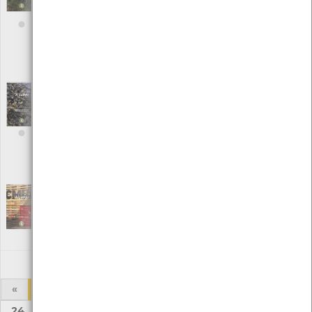
Ambiente]
Editora: Centro de Monitorização e Interpretação Ambiental/
Câmara Municipal de Viana do Castelo
Autor: Centro de Monitorização e Interpretação Ambiental
Local: Centro de Recursos do CMIA e Centro de Documentação do
Mar
À LUPA - Macroalgas marinhas, uma breve
introdução; nº11 | ano III
[Edições Ambiente]
Editora: Centro de Monitorização e Interpretação Ambiental/
Câmara Municipal de Viana do Castelo
Autor: Centro de Monitorização e Interpretação Ambiental
Local: Centro de Recursos do CMIA e Centro de Documentação do
Mar
À Lupa Edição nº 12
[Edições Ambiente]
Editora: Câmara Municipal de Viana do Castelo
Autor: Centro de Monitorização e Interpretação Ambiental
Local: Centro de recursos CMIA
«
1
2
3
4
5
6
7
8
...
24
25
»