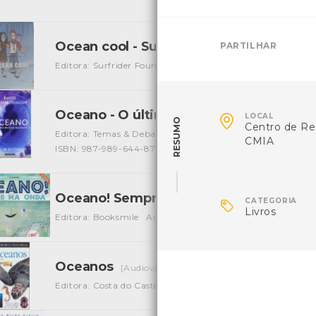
Ocean cool - Surfrider foundation eur
PARTILHAR
Editora: Surfrider Foundation
Autor: Surfrider Foundatio
Oceano - O último reduto selvagem

[Liv
LOCAL
RESUMO
Centro de Re
Editora: Temas & Debates
Autor: Oceano - O último redu
CMIA
ISBN: 987-989-644-876-9
Oceano! Sempre na onda

[Livros]
CATEGORIA
Livros
Editora: Booksmile
Autor: Stacy McNulty
Local: Centro
Oceanos
[Audiovisuais]
Editora: Costa do Castelo, Filmes SA
Autor: Costa Castelo