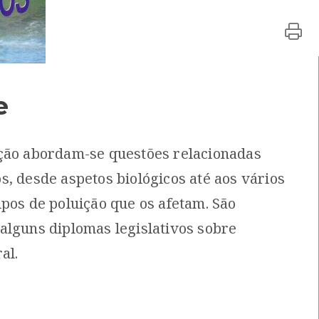
zonais, Oceano Profundo
[Audiovisuais]
sos do CMIA
e
 XX
[Livros]
Martins
Local: Centro de Documentação do Mar
ção abordam-se questões relacionadas
s, desde aspetos biológicos até aos vários
ado
[Livros]
ipos de poluição que os afetam. São
Marpro
ação do Mar
ISBN: 978-972-565-481-1
alguns diplomas legislativos sobre
al.
ção Ambiental e outros
o Ambiental e outros