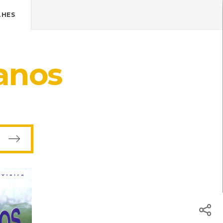
Pressione Enter

ÍSTICOS.
LHES
TICA DE COOKIES
HOJE
ENTRAR
anos
18º
/
18º
ação em Refrigerado
[Livros]
eu Batista e Maria Leonor Nunes
s Pouco Profundos
[Audiovisuais]
sos do CMIA