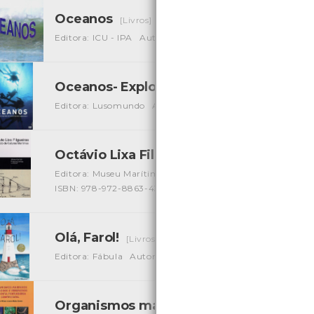
Oceanos
[Livros]
Editora: ICU - IPA
Autor: Cristina Girão Vieira
Local: Cen
Oceanos- Explorando os segredos do 
Editora: Lusomundo
Autor: BBC Earth
Local: Centro de
Octávio Lixa Filgueiras - arquitecto de
Editora: Museu Marítimo de Ílhavo
Autor: Álvaro Garrido 
ISBN: 978-972-8863-43-2
Olá, Farol!
[Livros]
Editora: Fábula
Autor: Sophie Blackall
Local: Centro de
Organismos marinhos perigosos e ven