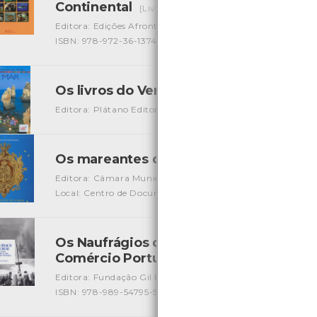
Continental
[Livros]
Editora: Edições Afrontamento
Autor: Mike Weber, Joana
ISBN: 978-972-36-1374-2
Os livros do Verão no Mar
[Livros]
Editora: Plátano Editora
Autor: Stefano Sibella
Local: C
Os mareantes de Viana e a construção 
Editora: Câmara Municipal de Viana do Castelo
Autor: Ma
Local: Centro de Documentação do Mar
ISBN: 972-588-0
Os Naufrágios da II Guerra - salvos por
Comércio Portuguesas - Tomo I
[Livros]
Editora: Fundação Gil Eannes
Autor: João David Batel M
ISBN: 978-989-54795-5-9