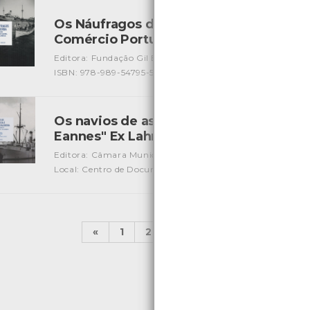
Os Náufragos da II Guerra - salvos por 
Comércio Portuguesas - Tomo II
[Livros]
Editora: Fundação Gil Eannes
Autor: João David Batel M
ISBN: 978-989-54795-5-9
Os navios de assistência à frota bacalho
Eannes" Ex Lahneck. Tomo I
[Livros]
Editora: Câmara Municipal de Viana do Castelo
Autor: Jo
Local: Centro de Documentação do Mar
ISBN: 978-972-5
«
1
2
...
10
11
12
13