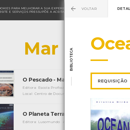
COOKIES PARA MELHORAR A SUA EXPERIÊNCIA DE NAVEGAÇÃO E PARA FINS ESTAT
VOLTAR
DETA
SITE E SERVIÇOS PRESSUPÕE A ACEITAÇÃO DA UTILIZAÇÃO DE COOKIES.
POLÍ
Oce
Mar
BIBLIOTECA
O Pescado - Manuseamento e Conserv
REQUISIÇÃO
Editora: Escola Profissional de Pesca de Lisboa
Autor: Irin
Local: Centro de Documentação do Mar
O Planeta Terra - vol. 4 - Selvas, Mare
Editora: Lusomundo
Autor: BBC
Local: Centro de recur