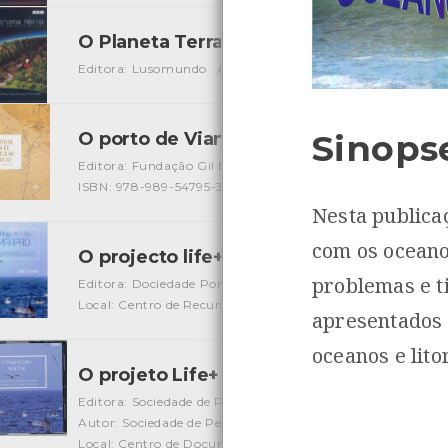
O Planeta Terra - vol. 5 - Florestas Sa
Editora: Lusomundo
Autor: BBC
Local: Centro de recur
Sinops
O porto de Viana do Castelo no século
Editora: Fundação Gil Eannes
Autor: Manuel de Oliveira 
ISBN: 978-989-54795-3-5
Nesta publica
com os oceano
O projecto life+ - MARPRO - Guia ilustr
problemas e t
Editora: Dociedade Portuguêsa de Vida Selvagem
Autor: 
Local: Centro de Recursos do CMIA e Centro de document
apresentados 
oceanos e litor
O projeto Life+ MARPRO
[Livros]
Editora: Sociedade de Pesquisa em Vida Selvagem e Educa
Autor: Sociedade de Pesquisa em Vida Selvagem e Educaçã
Local: Centro de Documentação do Mar