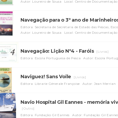
Autor: Loureiro de Sousa
Local: Centro de Documentação
Navegação para o 3º ano de Marinheiro
Editora: Secretaria de Secretaria de Estado das Pescas, Esco
Autor: Loureiro de Sousa
Local: Centro de Documentação
Navegação: Lição Nº4 - Faróis
[Livros]
Editora: Escola Portuguesa de Pesca
Autor: Escola Portu
Naviguez! Sans Voile
[Livros]
Editora: Librarie Génerale Françoise
Autor: Jean Merrian
Navio Hospital Gil Eannes - memória vi
[Outro]
Editora: Fundação Gil Eannes
Autor: Fundação Gil Eanne