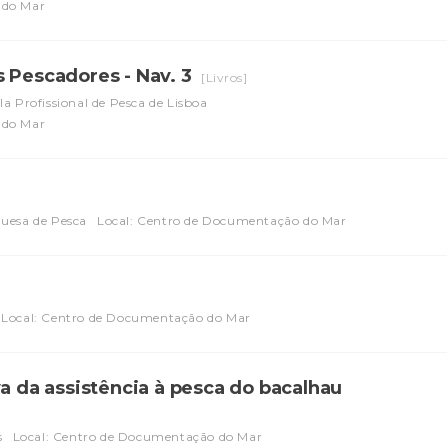
 do Mar
s Pescadores - Nav. 3
[Livros]
la Profissional de Pesca de Lisboa
 do Mar
guesa de Pesca
Local: Centro de Documentação do Mar
Local: Centro de Documentação do Mar
va da assistência à pesca do bacalhau
s
Local: Centro de Documentação do Mar