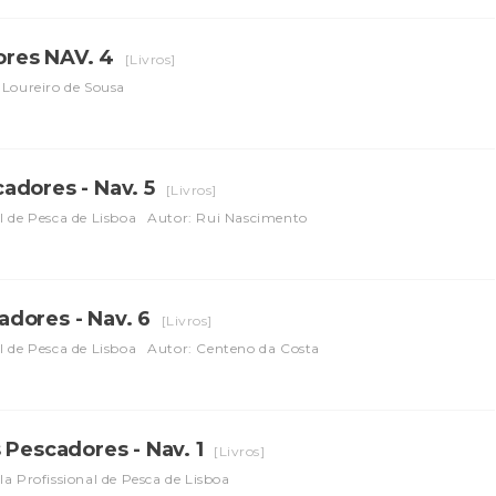
ores NAV. 4
[Livros]
 Loureiro de Sousa
adores - Nav. 5
[Livros]
l de Pesca de Lisboa
Autor: Rui Nascimento
adores - Nav. 6
[Livros]
l de Pesca de Lisboa
Autor: Centeno da Costa
 Pescadores - Nav. 1
[Livros]
la Profissional de Pesca de Lisboa