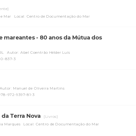
ente]
de Mar
Local: Centro de Documentação do Mar
de mareantes - 80 anos da Mútua dos
RL
Autor: Abel Coentrão Hélder Luís
80-837-3
Autor: Manuel de Oliveira Martins
978-972-9397-81-3
 da Terra Nova
[Livros]
eia Marques
Local: Centro de Documentação do Mar