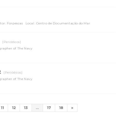
tor: Forpescas
Local: Centro de Documentação do Mar
1
[Periódicos]
grapher of The Navy
2
[Periódicos]
grapher of The Navy
11
12
13
...
17
18
»