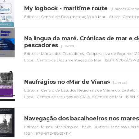
My logbook - maritime route
[Edições Ambi
Editora: Centro de Documentação do Mar
Autor: Centro 
Na língua da maré. Crónicas de mar e 
pescadores
[Livros]
Editora: Mútua dos Pescadores, Cooperativa de Seguros, C
Local: Centro de Documentação do Mar
ISBN: 978-972-7
Naufrágios no «Mar de Viana»
[Livros]
Editora: Centro de Estudos Regionais de Viana do Castelo
Local: Centro de recursos do CMIA e Centro de Mar
ISBN: 
Navegação dos bacalhoeiros nos mares
Editora: Museu Marítimo de Ílhavo
Autor: Francisco Corr
ISBN: 978-972-8863-11-1