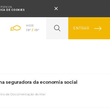
Pressione Enter

ÍSTICOS.
TICA DE COOKIES
HOJE
ENTRAR
19º
/
19º
ma seguradora da economia social
ntro de Documentação do Mar