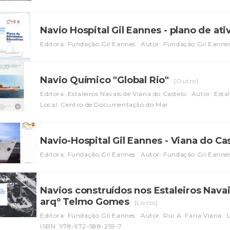
Navio Hospital Gil Eannes - plano de at
Editora: Fundação Gil Eannes
Autor: Fundação Gil Eanne
Navio Químico "Global Rio"
[Outro]
Editora: Estaleiros Navais de Viana do Castelo
Autor: Estal
Local: Centro de Documentação do Mar
Navio-Hospital Gil Eannes - Viana do Ca
Editora: Fundação Gil Eannes
Autor: Fundação Gil Eanne
Navios construídos nos Estaleiros Navai
arqº Telmo Gomes
[Livros]
Editora: Fundação Gil Eannes
Autor: Rui A. Faria Viana
ISBN: 978-972-588-259-7