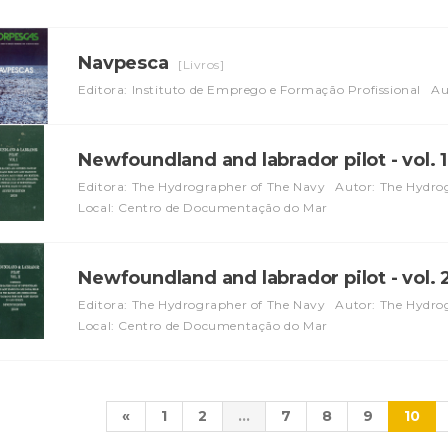
Navpesca
[Livros]
Editora: Instituto de Emprego e Formação Profissional
Au
Newfoundland and labrador pilot - vol. 
Editora: The Hydrographer of The Navy
Autor: The Hydro
Local: Centro de Documentação do Mar
Newfoundland and labrador pilot - vol. 
Editora: The Hydrographer of The Navy
Autor: The Hydro
Local: Centro de Documentação do Mar
«
1
2
...
7
8
9
10