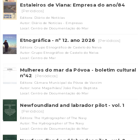
Estaleiros de Viana: Empresa do ano/84
[Periódicos]
Editora: Diário de Notícias
Autor: Diário de Notícias - Empresas
Local: Centro de Documentação do Mar
Etnográfica - nº 12. ano 2026
[Periódicos]
Editora: Grupo Etnográfico de Castelo do Neiva
Autor: Grupo Etnográfico de Castelo do Neiva
Local: Centro de Mar
Mulheres do mar da Póvoa - boletim cultural
nº42
[Periódicos]
Editora: Câmara Municipal da Póvoa de Varzim
Autor: Ivone Magalhães/ João Paulo Baptista
Local: Centro de Documentação do Mar
Newfoundland and labrador pilot - vol. 1
[Periódicos]
Editora: The Hydrographer of The Navy
Autor: The Hydrographer of The Navy
Local: Centro de Documentação do Mar