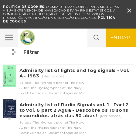
POLÍTICA DE COOKIES
. O CMIA UTILIZA COOKIES PARA MELHORAR

A SUA EXPERIÊNCIA DE NAVEGAÇÃO E PARA FINS ESTATÍSTICOS.
A
CONTINUAÇÃO DA UTILIZAÇÃO DESTE WEBSITE E SERVIÇOS
PRESSUPÕE A ACEITAÇÃO DA UTILIZAÇÃO DE COOKIES.
POLÍTICA
DE COOKIES
Mar
ENTRAR
Filtrar
Admiralty list of lights and fog signals - vol.
A - 1983
[Periódicos]
Editora: The Hydrographer of The Navy
Autor: The Hydrographer of The Navy
Local: Centro de Documentação do Mar
Admiralty list of Radio Signals vol. 1 - Part 2
to vol. 6 part 2 Água - Descobre os 10 sons
escondidos atrás das 50 abas!
[Periódicos]
Editora: The Hydrographer of The Navy
Autor: The Hydrographer of The Navy
Local: Centro de Documentação do Mar