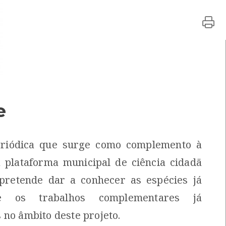
os e S. Pedro d'Arcos
[Livros]
o
Local: Centro de Recursos do CMIA
 Viana do Castelo
[Livros]
e
 Ambiental
Autor: Pedro Gomes e Helga Leal
ação do Mar
eriódica que surge como complemento à
gafaune
[Livros]
 plataforma municipal de ciência cidadã
tergouvernementale
Local: Centro de Recursos do CMIA
 pretende dar a conhecer as espécies já
 e os trabalhos complementares já
 no âmbito deste projeto.
, Gilberto Rodrigues Martho