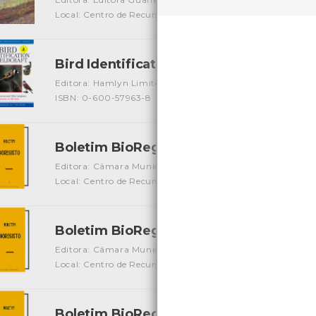
Local: Centro de Recursos do CMIA
ISBN: 978-85-277-122
Bird Identification & Fieldcraft
[Guias]
Editora: Hamlyn Limited
Autor: Ivan Nethercoat, Mike 
ISBN: 0-600-57963-8
Boletim BioRegisto I
[Edições Ambiente]
Editora: Câmara Municipal de Viana do Castelo
Autor: Câ
Local: Centro de Recursos do CMIA
Boletim BioRegisto II
[Edições Ambiente]
Editora: Câmara Municipal de Viana do Castelo
Autor: Câ
Local: Centro de Recursos do CMIA
ISBN: -
Boletim BioRegisto III
[Edições Ambiente]