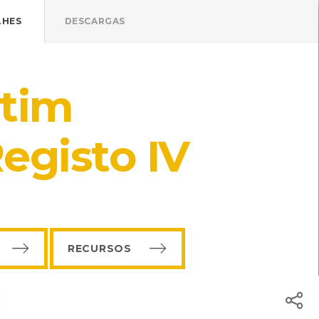
Pressione Enter

ÍSTICOS.
LHES
DESCARGAS
TICA DE COOKIES
HOJE
ENTRAR
etim
19º
/
19º
ade
egisto IV
o de Recursos do CMIA
RECURSOS
e Portuguesa de Ciências Sociais
: António Nabais, Maria José Costa, e outros
0-2