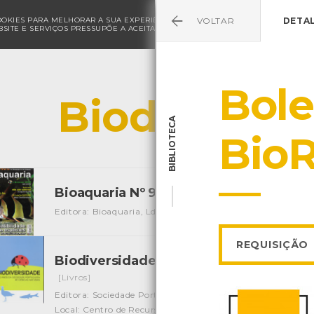
COOKIES PARA MELHORAR A SUA EXPERIÊNCIA DE NAVEGAÇÃO E PARA FINS ESTAT
VOLTAR
DETA
SITE E SERVIÇOS PRESSUPÕE A ACEITAÇÃO DA UTILIZAÇÃO DE COOKIES.
POLÍ
Bol
Biodiversid
BIBLIOTECA
BioR
Bioaquaria Nº 9
[Periódicos]
Editora: Bioaquaria, Lda
Autor: João Cotter
Local: Centr
REQUISIÇÃO
Biodiversidade - 100 anos da Sociedad
[Livros]
Editora: Sociedade Portuguêsa de Ciências Naturais
Autor
Local: Centro de Recursos do CMIA
ISBN: 978-989-95615-