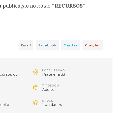
 publicação no botão
"RECURSOS"
.
, Gilberto Rodrigues Martho
Email
Facebook
Twitter
Google+
, Gilberto Rodrigues Martho

LOCALIZAÇÃO
cursos do
Prateleira 33
tschera
Local: Centro de recursos CMIA

TIPOLOGIA
Adulto

STOCK
iente
1 unidades
Raven,Ray F. Evert, Susan E. Eichhorn