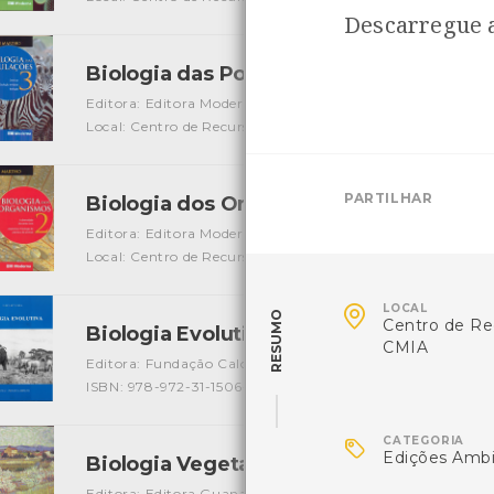
Descarregue a
Biologia das Populações
[Livros]
Editora: Editora Moderna Lda
Autor: José Mariano Amabis
Local: Centro de Recursos do CMIA
ISBN: 85-16-04326-6
PARTILHAR
Biologia dos Organismos
[Livros]
Editora: Editora Moderna Lda
Autor: José Mariano Amabis
Local: Centro de Recursos do CMIA
ISBN: 85-16-04324-X

LOCAL
RESUMO
Centro de Re
Biologia Evolutiva
[Livros]
CMIA
Editora: Fundação Calouste Gulbenkian
Autor: Ulrich Ku
ISBN: 978-972-31-1506-2

CATEGORIA
Edições Amb
Biologia Vegetal
[Livros]
Editora: Editora Guanabara Koogan S.A.
Autor: Peter H. 