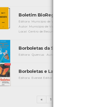
Boletim BioRegisto VII
[Edições Ambiente]
Editora: Município de Viana do Castelo
Autor: Município de Viana do Castelo - Centro de Monitor
Local: Centro de Recursos do CMIA
Borboletas da Serra da Lousã e Penedo
Editora: Quercus
Autor: Pedro Pires
Local: Centro de re
Borboletas e Lagartas
[Guias]
Editora: Everest Editora
Autor: Tomas Ruckstuhl
Local: 
«
1
2
3
4
5
6