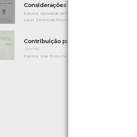
Considerações gerais sobre sismologi
Editora: Sociedade de Estudos da Provincia de Moçambiqu
Local: Centro de Recursos do CMIA
Contribuição para o estudo da energéti
[Livros]
Editora: José Pinto Peixoto
Autor: José Pinto Peixoto
Loc
«
1
2