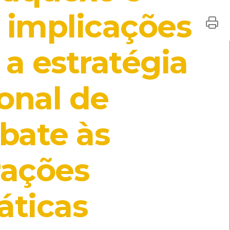
 implicações
Território
o, Secretaria de Estado do Ambiente e Recusos Naturais,
o do Território, Direcção Geral dos Recursos Naturais,
 a estratégia
onal de
uturo da Humanidade - Congelamento
bate às
recursos CMIA
rações
terações climáticas
[Livros]
ro de recursos CMIA
ISBN: 978-989-702-668-3
áticas
entro de Recursos do CMIA
ISBN: 972-8245-78-5