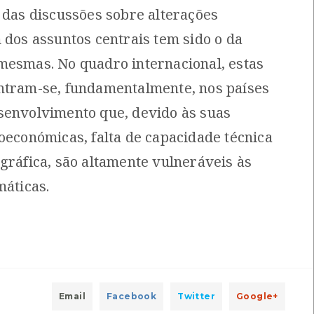
o das discussões sobre alterações
s para meteorologia
 dos assuntos centrais tem sido o da
[Livros]
Amorim Ferreira
Local: Centro de Recursos do CMIA
mesmas. No quadro internacional, estas
ntram-se, fundamentalmente, nos países
senvolvimento que, devido às suas
e
Local: Centro de recursos CMIA
ioeconómicas, falta de capacidade técnica
gráfica, são altamente vulneráveis às
l do alto Minho
[Livros]
máticas.
utor: Horácio Faria
Local: Centro de Recursos do CMIA
e Recursos do CMIA
Email
Facebook
Twitter
Google+
Soluções Baseadas na Natureza
[Livros]