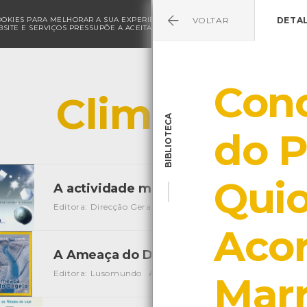
COOKIES PARA MELHORAR A SUA EXPERIÊNCIA DE NAVEGAÇÃO E PARA FINS ESTAT
VOLTAR
DETA
SITE E SERVIÇOS PRESSUPÕE A ACEITAÇÃO DA UTILIZAÇÃO DE COOKIES.
POLÍ
Conc
Clima
BIBLIOTECA
do P
Quio
A actividade mineira em Portugal
[Audiov
Editora: Direcção Geral de Energia e Geologia
Autor: ED
Acor
A Ameaça do Degelo
[Audiovisuais]
Editora: Lusomundo
Autor: National Geographic
Local:
Mar