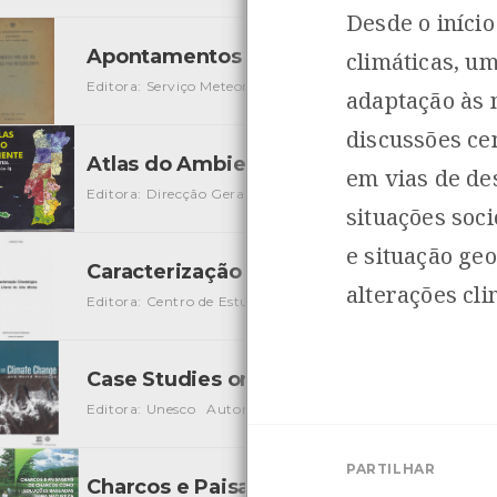
Desde o iníci
Apontamentos para uso dos estagiário
climáticas, um
Editora: Serviço Meteorológico Nacional
Autor: Prof. H. 
adaptação às 
discussões ce
Atlas do Ambiente digital
[Audiovisuais]
em vias de de
Editora: Direcção Geral do Ambiente
Autor: DG Ambient
situações soc
e situação geo
Caracterização Climatológica do Litora
alterações cli
Editora: Centro de Estudos Reginais de Viana do Castelo
A
Case Studies on Climate Change
[Livros]
Editora: Unesco
Autor: Augustin Colette
Local: Centro d
PARTILHAR
Charcos e Paisagens de Charcos como 