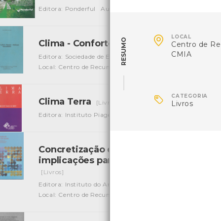
Editora: Ponderful
Autor: Jeremy Biggs
Local: Centro d

LOCAL
RESUMO
Clima - Conforto Humano - Habitação 
Centro de Re
CMIA
Editora: Sociedade de Estudos da Provincia de Moçambiqu
Local: Centro de Recursos do CMIA

CATEGORIA
Clima Terra
[Livros]
Livros
Editora: Instituto Piaget
Autor: Robert Sadourny
Local:
Concretização do Protocolo de Quioto 
implicações para a estratégia nacional
[Livros]
Editora: Instituto do Ambiente
Autor: Ricardo Moita, Ped
Local: Centro de Recursos do CMIA
ISBN: 972-8419-90-2