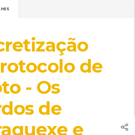
Pressione Enter

ÍSTICOS.
LHES
TICA DE COOKIES
HOJE
ENTRAR
retização
18º
/
18º
rotocolo de
to - Os
isuais]
M
Local: Centro de recursos CMIA
dos de
 Centro de recursos CMIA
raquexe e