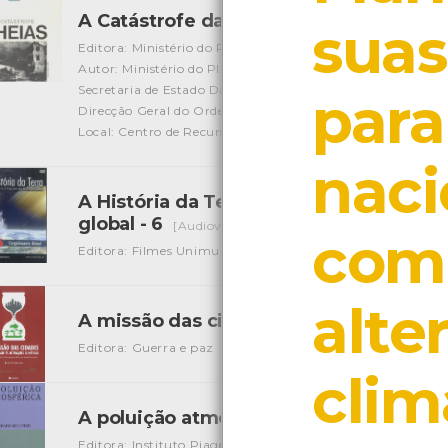
A Catástrofe das Cheias
[Livros]
suas
Editora: Ministério do Planeamento e da Administração do 
Autor: Ministério do Plano e da Administração do Territóri
Secretaria de Estado Da Adsministração Local e Ordenament
para
Direcção Geral do Ordenamento do Território
Local: Centro de Recursos do CMIA
naci
A História da Terra - O passado e o f
global - 6
[Audiovisuais]
com
Editora: Filmes Unimundo
Autor: BBC
Local: Centro de 
alte
A missão das cidades no combate às al
Editora: Guerra e paz
Autor: Jorge Cristiano
Local: Cent
clim
A poluição atmosférica
[Livros]
Editora: Instituto Piaget
Autor: Gérard Mouvier
Local: C