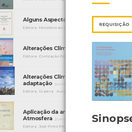
Alguns Aspectos do Problema da Modi
REQUISIÇÃO
Editora: Ministério do Ultramar
Autor: H. Duarte Fonseca
Alterações Climáticas
[Livros]
Editora: Civilização Editora
Autor: Robert Henson
Local:
Alterações Climáticas em Portugal: ce
adaptação
[Livros]
Editora: Gradiva
Autor: F.D. Santos e P. Miranda
Local: 
Aplicação da análise espectral ao estud
Sinops
Atmosfera
[Livros]
Editora: José Pinto Peixoto
Autor: José Pinto Peixoto
Loc