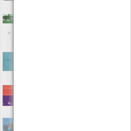
Autor: Augustin Colette
Local: Centro de Recursos do CMIA
Charcos e Paisagens de Charcos como
Soluções Baseadas na Natureza
[Livros]
Editora: Ponderful
Autor: Jeremy Biggs
Local: Centro de Recursos do CMIA
ISBN: 978-989-35923-1-1
Clima - Conforto Humano - Habitação
Generalidades
[Livros]
Editora: Sociedade de Estudos da Provincia de Moçambique
Autor: Luís Aparício da Mata
Local: Centro de Recursos do CMIA
Clima Terra
[Livros]
Editora: Instituto Piaget
Autor: Robert Sadourny
Local: Centro de Recursos do CMIA
ISBN: 972-8245-18-1
Concretização do Protocolo de Quioto - Os
Acordos de Marraquexe e suas implicações