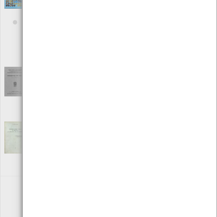
para a estratégia nacional de combate às
alterações climáticas
[Livros]
Editora: Instituto do Ambiente
Autor: Ricardo Moita, Pedro Martins Barata, Gonçalo Cavalheiro e
Teresa Amador
Local: Centro de Recursos do CMIA
ISBN: 972-8419-90-2
Considerações gerais sobre sismologia
[Livros]
Editora: Sociedade de Estudos da Provincia de Moçambique
Autor: Dr. Mário de Vasconcelos Trepa
Local: Centro de Recursos do CMIA
Contribuição para o estudo da energética
da circulação geral da atmosfera
[Livros]
Editora: José Pinto Peixoto
Autor: José Pinto Peixoto
Local: Centro de recursos CMIA
«
1
2
3
4
»