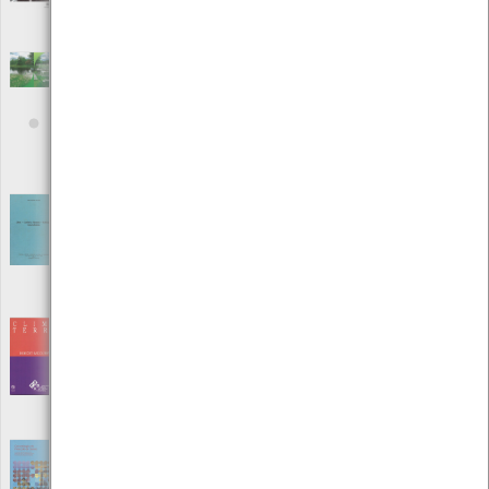
Autor: Augustin Colette
Local: Centro de Recursos do CMIA
Charcos e Paisagens de Charcos como
Soluções Baseadas na Natureza
[Livros]
Editora: Ponderful
Autor: Jeremy Biggs
Local: Centro de Recursos do CMIA
ISBN: 978-989-35923-1-1
Clima - Conforto Humano - Habitação
Generalidades
[Livros]
Editora: Sociedade de Estudos da Provincia de Moçambique
Autor: Luís Aparício da Mata
Local: Centro de Recursos do CMIA
Clima Terra
[Livros]
Editora: Instituto Piaget
Autor: Robert Sadourny
Local: Centro de Recursos do CMIA
ISBN: 972-8245-18-1
Concretização do Protocolo de Quioto - Os
Acordos de Marraquexe e suas implicações