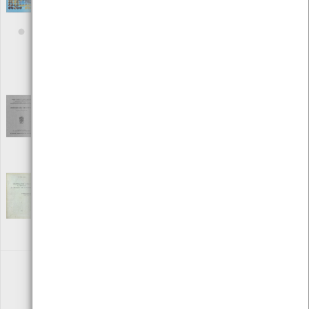
para a estratégia nacional de combate às
alterações climáticas
[Livros]
Editora: Instituto do Ambiente
Autor: Ricardo Moita, Pedro Martins Barata, Gonçalo Cavalheiro e
Teresa Amador
Local: Centro de Recursos do CMIA
ISBN: 972-8419-90-2
Considerações gerais sobre sismologia
[Livros]
Editora: Sociedade de Estudos da Provincia de Moçambique
Autor: Dr. Mário de Vasconcelos Trepa
Local: Centro de Recursos do CMIA
Contribuição para o estudo da energética
da circulação geral da atmosfera
[Livros]
Editora: José Pinto Peixoto
Autor: José Pinto Peixoto
Local: Centro de recursos CMIA
«
1
2
3
4
»