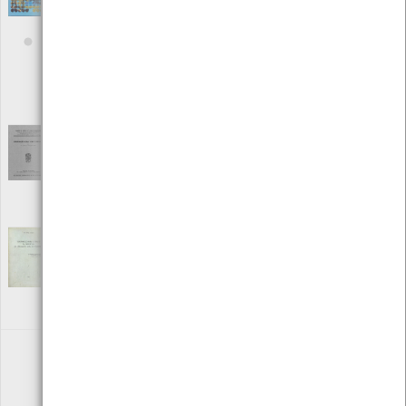
para a estratégia nacional de combate às
alterações climáticas
[Livros]
Editora: Instituto do Ambiente
Autor: Ricardo Moita, Pedro Martins Barata, Gonçalo Cavalheiro e
Teresa Amador
Local: Centro de Recursos do CMIA
ISBN: 972-8419-90-2
Considerações gerais sobre sismologia
[Livros]
Editora: Sociedade de Estudos da Provincia de Moçambique
Autor: Dr. Mário de Vasconcelos Trepa
Local: Centro de Recursos do CMIA
Contribuição para o estudo da energética
da circulação geral da atmosfera
[Livros]
Editora: José Pinto Peixoto
Autor: José Pinto Peixoto
Local: Centro de recursos CMIA
«
1
2
3
4
»