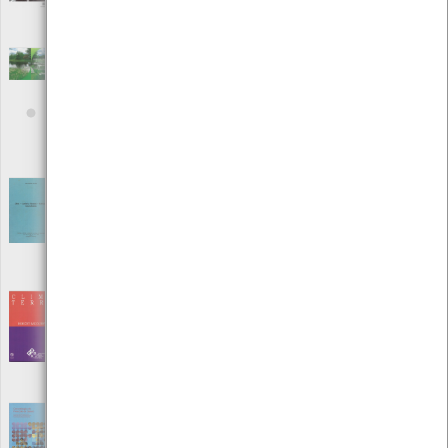
Autor: Augustin Colette
Local: Centro de Recursos do CMIA
Charcos e Paisagens de Charcos como
Soluções Baseadas na Natureza
[Livros]
Editora: Ponderful
Autor: Jeremy Biggs
Local: Centro de Recursos do CMIA
ISBN: 978-989-35923-1-1
Clima - Conforto Humano - Habitação
Generalidades
[Livros]
Editora: Sociedade de Estudos da Provincia de Moçambique
Autor: Luís Aparício da Mata
Local: Centro de Recursos do CMIA
Clima Terra
[Livros]
Editora: Instituto Piaget
Autor: Robert Sadourny
Local: Centro de Recursos do CMIA
ISBN: 972-8245-18-1
Concretização do Protocolo de Quioto - Os
Acordos de Marraquexe e suas implicações