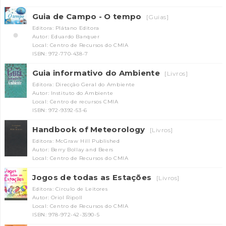
Guia de Campo - O tempo
[Guias]
Editora: Plátano Editora
Autor: Eduardo Banquer
Local: Centro de Recursos do CMIA
ISBN: 972-770-438-7
Guia informativo do Ambiente
[Livros]
Editora: Direcção Geral do Ambiente
Autor: Instituto do Ambiente
Local: Centro de recursos CMIA
ISBN: 972-9392-53-6
Handbook of Meteorology
[Livros]
Editora: McGraw Hill Published
Autor: Berry Bollay and Beers
Local: Centro de Recursos do CMIA
Jogos de todas as Estações
[Livros]
Editora: Circulo de Leitores
Autor: Oriol Ripoll
Local: Centro de Recursos do CMIA
ISBN: 978-972-42-3590-5