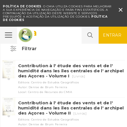
POLÍTICA DE COOKIES
. O CMIA UTILIZA COOKIES PARA MELHORAR

A SUA EXPERIÊNCIA DE NAVEGAÇÃO E PARA FINS ESTATÍSTICOS.
A
CONTINUAÇÃO DA UTILIZAÇÃO DESTE WEBSITE E SERVIÇOS
PRESSUPÕE A ACEITAÇÃO DA UTILIZAÇÃO DE COOKIES.
POLÍTICA
DE COOKIES
Clima
ENTRAR
Filtrar
Contribution à l' étude des vents et de l'
humidité dans les îles centrales de l' archipel
des Açores - Volume I
[Livros]
Editora: Centro de Estudos Geográficos
Autor: Denise de Brum Ferreira
Local: Centro de Recursos do CMIA
Contribution à l' étude des vents et de l'
humidité dans les îles centrales de l' archipel
des Açores - Volume II
[Livros]
Editora: Centro de Estudos Geográficos
Autor: Denise de Brum Ferreira