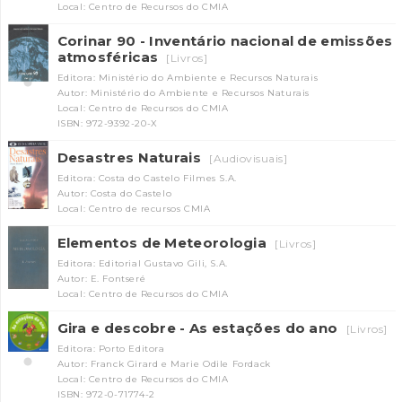
Local: Centro de Recursos do CMIA
Corinar 90 - Inventário nacional de emissões
atmosféricas
[Livros]
Editora: Ministério do Ambiente e Recursos Naturais
Autor: Ministério do Ambiente e Recursos Naturais
Local: Centro de Recursos do CMIA
ISBN: 972-9392-20-X
Desastres Naturais
[Audiovisuais]
INANCIAMENTO
Editora: Costa do Castelo Filmes S.A.
Autor: Costa do Castelo
Local: Centro de recursos CMIA
Elementos de Meteorologia
[Livros]
Editora: Editorial Gustavo Gili, S.A.
Autor: E. Fontseré
Local: Centro de Recursos do CMIA
Gira e descobre - As estações do ano
[Livros]
Editora: Porto Editora
Autor: Franck Girard e Marie Odile Fordack
Local: Centro de Recursos do CMIA
ISBN: 972-0-71774-2