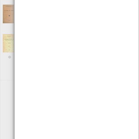
O Clima de Angola
[Livros]
Editora: Serviço Meteorológico de Angola
Autor: Fernando Leal
Local: Centro de Recursos do CMIA
O clima de Portugal Contribuição para o
Estudo de alguns Factores Climáticos nas
suas relações com a Agricultura nº3 volume
XXXVI
[Livros]
Editora: Serviço Metereológico Nacional
Autor: Àrio L. Azevedo
Local: Centro de Recursos do CMIA
«
1
2
3
4
»