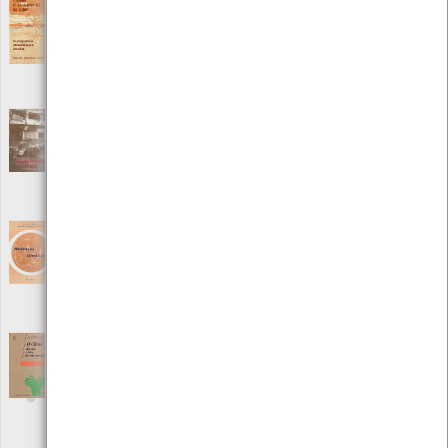
L´Homme Et La Variabilité Du Climat
[Livros]
Editora: Organismo Meteorológico Mundial
Autor: Organismo Meteorológico Mundial
Local: Centro de Recursos do CMIA
ISBN: 92-63-20543-4
Macau e os Tufões
[Livros]
Editora: Direcção dos Serviços Meteorológicos e Geofísicos de
Macau
Autor: Direcção dos Serviços Meteorológicos e Geofísicos de Macau
Local: Centro de Recursos do CMIA
Mudanças Climáticas
[Livros]
Editora: Ministério da Agricultura
Autor: Ministério da Agricultura Departamento Nacional de
Meteorologia
Local: Centro de Recursos do CMIA
O clima - História e devir do meio terrestre
[Livros]
Editora: Instituto Piaget
Autor: Alain Foucault
Local: Centro de Recursos do CMIA
ISBN: 972-8245-96-3