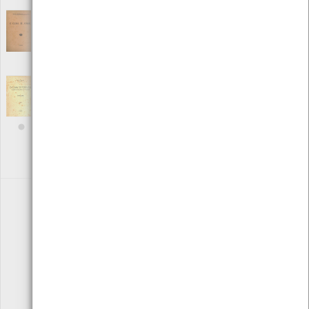
O Clima de Angola
[Livros]
Editora: Serviço Meteorológico de Angola
Autor: Fernando Leal
Local: Centro de Recursos do CMIA
O clima de Portugal Contribuição para o
Estudo de alguns Factores Climáticos nas
suas relações com a Agricultura nº3 volume
XXXVI
[Livros]
Editora: Serviço Metereológico Nacional
Autor: Àrio L. Azevedo
Local: Centro de Recursos do CMIA
«
1
2
3
4
»