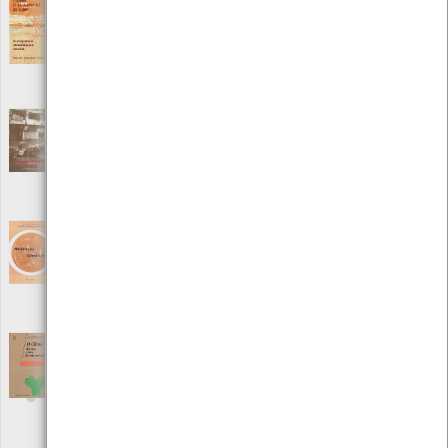
L´Homme Et La Variabilité Du Climat
[Livros]
Editora: Organismo Meteorológico Mundial
Autor: Organismo Meteorológico Mundial
Local: Centro de Recursos do CMIA
ISBN: 92-63-20543-4
Macau e os Tufões
[Livros]
Editora: Direcção dos Serviços Meteorológicos e Geofísicos de
Macau
Autor: Direcção dos Serviços Meteorológicos e Geofísicos de Macau
Local: Centro de Recursos do CMIA
Mudanças Climáticas
[Livros]
Editora: Ministério da Agricultura
Autor: Ministério da Agricultura Departamento Nacional de
Meteorologia
Local: Centro de Recursos do CMIA
O clima - História e devir do meio terrestre
[Livros]
Editora: Instituto Piaget
Autor: Alain Foucault
Local: Centro de Recursos do CMIA
ISBN: 972-8245-96-3