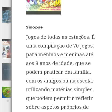
Local: Centro de Recursos do CMIA
Corinar 90 - Inventário nacional de emissões
atmosféricas
[Livros]
Editora: Ministério do Ambiente e Recursos Naturais
Autor: Ministério do Ambiente e Recursos Naturais
Sinopse
Local: Centro de Recursos do CMIA
ISBN: 972-9392-20-X
Jogos de todas as estações. É
Desastres Naturais
uma compilação de 70 jogos,
[Audiovisuais]
INANCIAMENTO
Editora: Costa do Castelo Filmes S.A.
para meninos e meninas até
Autor: Costa do Castelo
Local: Centro de recursos CMIA
aos 8 anos de idade, que se
Elementos de Meteorologia
[Livros]
podem praticar em família,
Editora: Editorial Gustavo Gili, S.A.
Autor: E. Fontseré
com os amigos ou na escola,
Local: Centro de Recursos do CMIA
utilizando matérias simples,
Gira e descobre - As estações do ano
[Livros]
que podem permitir refletir
Editora: Porto Editora
Autor: Franck Girard e Marie Odile Fordack
sobre aspetos próprios de
Local: Centro de Recursos do CMIA
ISBN: 972-0-71774-2