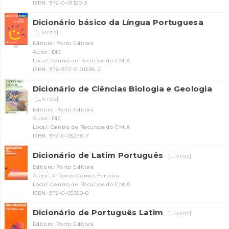
ISBN: 972-0-01120-3
Dicionário básico da Língua Portuguesa
[Livros]
Editora: Porto Editora
Autor: DIC
Local: Centro de Recursos do CMIA
ISBN: 978-972-0-01285-2
Dicionário de Ciências Biologia e Geologia
[Livros]
INANCIAMENTO
Editora: Porto Editora
Autor: DIC
Local: Centro de Recursos do CMIA
ISBN: 972-0-05276-7
Dicionário de Latim Português
[Livros]
Editora: Porto Editora
Autor: António Gomes Ferreira
Local: Centro de Recursos do CMIA
ISBN: 972-0-05050-0
Dicionário de Português Latim
[Livros]
Editora: Porto Editora