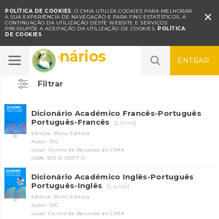
POLÍTICA DE COOKIES
. O CMIA UTILIZA COOKIES PARA MELHORAR

A SUA EXPERIÊNCIA DE NAVEGAÇÃO E PARA FINS ESTATÍSTICOS.
A
CONTINUAÇÃO DA UTILIZAÇÃO DESTE WEBSITE E SERVIÇOS
PRESSUPÕE A ACEITAÇÃO DA UTILIZAÇÃO DE COOKIES.
POLÍTICA
DE COOKIES
Dicionários
ENTRAR
Filtrar
Dicionário Académico Francês-Português
Português-Francês
[Livros]
Editora: Porto Editora
Autor: DIC
Local: Centro de Recursos do CMIA
ISBN: 972-0-01077-0
Dicionário Académico Inglês-Português
Português-Inglês
[Livros]
Editora: Porto Editora
Autor: DIC
Local: Centro de Recursos do CMIA