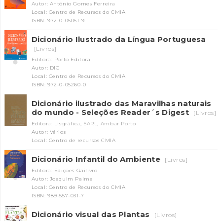
Autor: António Gomes Ferreira
Local: Centro de Recursos do CMIA
ISBN: 972-0-05051-9
Dicionário Ilustrado da Língua Portuguesa
[Livros]
Editora: Porto Editora
Autor: DIC
Local: Centro de Recursos do CMIA
ISBN: 972-0-05260-0
Dicionário ilustrado das Maravilhas naturais
do mundo - Seleções Reader´s Digest
[Livros]
Editora: Lisgráfica, SARL, Ambar Porto
Autor: Vários
Local: Centro de recursos CMIA
Dicionário Infantil do Ambiente
[Livros]
Editora: Edições Gailivro
Autor: Joaquim Palma
Local: Centro de Recursos do CMIA
ISBN: 989-557-031-7
Dicionário visual das Plantas
[Livros]