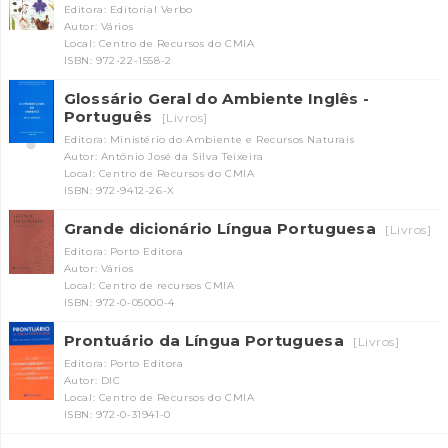
Editora: Editorial Verbo
Autor: Vários
Local: Centro de Recursos do CMIA
ISBN: 972-22-1558-2
Glossário Geral do Ambiente Inglês -
Português
[Livros]
Editora: Ministério do Ambiente e Recursos Naturais
Autor: António José da Silva Teixeira
Local: Centro de Recursos do CMIA
ISBN: 972-9412-26-X
Grande dicionário Língua Portuguesa
[Livros]
Editora: Porto Editora
Autor: Vários
Local: Centro de recursos CMIA
ISBN: 972-0-05000-4
Prontuário da Língua Portuguesa
[Livros]
Editora: Porto Editora
Autor: DIC
Local: Centro de Recursos do CMIA
ISBN: 972-0-31941-0