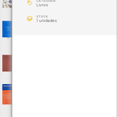

CATEGORIA
Editora: Editorial Verbo
Livros
Autor: Vários
Local: Centro de Recursos do CMIA

ISBN: 972-22-1558-2
STOCK
1 unidades
Glossário Geral do Ambiente Inglês -
Português
[Livros]
Editora: Ministério do Ambiente e Recursos Naturais
Autor: António José da Silva Teixeira
Local: Centro de Recursos do CMIA
ISBN: 972-9412-26-X
Grande dicionário Língua Portuguesa
[Livros]
Editora: Porto Editora
Autor: Vários
Local: Centro de recursos CMIA
ISBN: 972-0-05000-4
Prontuário da Língua Portuguesa
[Livros]
Editora: Porto Editora
Autor: DIC
Local: Centro de Recursos do CMIA
ISBN: 972-0-31941-0