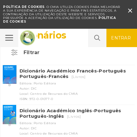
POLÍTICA DE COOKIES
. O CMIA UTILIZA COOKIES PARA MELHORAR

A SUA EXPERIÊNCIA DE NAVEGAÇÃO E PARA FINS ESTATÍSTICOS.
A
CONTINUAÇÃO DA UTILIZAÇÃO DESTE WEBSITE E SERVIÇOS
PRESSUPÕE A ACEITAÇÃO DA UTILIZAÇÃO DE COOKIES.
POLÍTICA
DE COOKIES
Dicionários
ENTRAR
Filtrar
Dicionário Académico Francês-Português
Português-Francês
[Livros]
Editora: Porto Editora
Autor: DIC
Local: Centro de Recursos do CMIA
ISBN: 972-0-01077-0
Dicionário Académico Inglês-Português
Português-Inglês
[Livros]
Editora: Porto Editora
Autor: DIC
Local: Centro de Recursos do CMIA