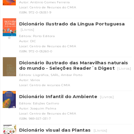
Autor: António Gomes Ferreira
Local: Centro de Recursos do CMIA
ISBN: 972-0-05051-9
Dicionário Ilustrado da Língua Portuguesa
[Livros]
Editora: Porto Editora
Autor: DIC
Local: Centro de Recursos do CMIA
ISBN: 972-0-05260-0
Dicionário ilustrado das Maravilhas naturais
do mundo - Seleções Reader´s Digest
[Livros]
Editora: Lisgráfica, SARL, Ambar Porto
Autor: Vários
Local: Centro de recursos CMIA
Dicionário Infantil do Ambiente
[Livros]
Editora: Edições Gailivro
Autor: Joaquim Palma
Local: Centro de Recursos do CMIA
ISBN: 989-557-031-7
Dicionário visual das Plantas
[Livros]