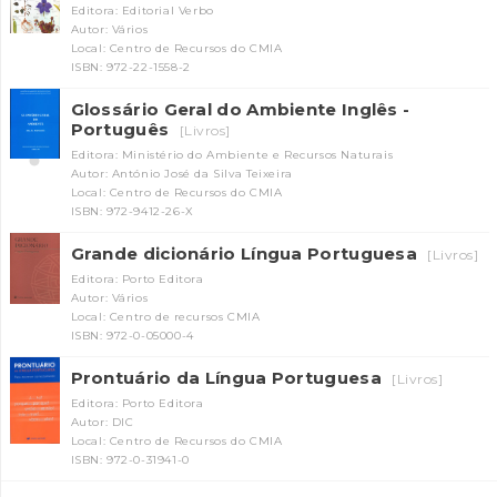
Editora: Editorial Verbo
Autor: Vários
Local: Centro de Recursos do CMIA
ISBN: 972-22-1558-2
Glossário Geral do Ambiente Inglês -
Português
[Livros]
Editora: Ministério do Ambiente e Recursos Naturais
Autor: António José da Silva Teixeira
Local: Centro de Recursos do CMIA
ISBN: 972-9412-26-X
Grande dicionário Língua Portuguesa
[Livros]
Editora: Porto Editora
Autor: Vários
Local: Centro de recursos CMIA
ISBN: 972-0-05000-4
Prontuário da Língua Portuguesa
[Livros]
Editora: Porto Editora
Autor: DIC
Local: Centro de Recursos do CMIA
ISBN: 972-0-31941-0