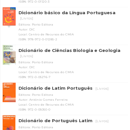
ISBN: 972-0-01120-3
Dicionário básico da Língua Portuguesa
[Livros]
Editora: Porto Editora
Autor: DIC
Local: Centro de Recursos do CMIA
ISBN: 978-972-0-01285-2
Dicionário de Ciências Biologia e Geologia
[Livros]
INANCIAMENTO
Editora: Porto Editora
Autor: DIC
Local: Centro de Recursos do CMIA
ISBN: 972-0-05276-7
Dicionário de Latim Português
[Livros]
Editora: Porto Editora
Autor: António Gomes Ferreira
Local: Centro de Recursos do CMIA
ISBN: 972-0-05050-0
Dicionário de Português Latim
[Livros]
Editora: Porto Editora