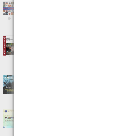
Jovens rumo à mudança
[Livros]
Editora: UNESCO - PNUMA
Autor: Unesco
Local: Centro de Recursos do CMIA
ISBN: 92-807-2372-3
Le sol, un monde vivant - Formation, faune,
flore
[Guias]
Editora: Delachaux et Niestlé SA
Autor: Patricia Touyre
Local: Centro de Recursos do CMIA
ISBN: 978-2-603-02140-8
Liberne - Liga para a Proteção da Natureza
[Periódicos]
Editora: Indugráfica, Industria Gráfica Lda. Fátima
Autor: Vários
Local: Centro de recursos do CMIA
LIFE - Third Countries 1992-2006
[Livros]
Editora: Comissão Europeia
Autor: Nora Schiessler, Jon Eldridge e Eva Röben
Local: Centro de Recursos do CMIA