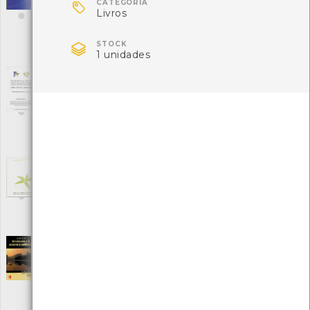

CATEGORIA
Editora: DGAmb
Livros
Autor: Américo M. S. Carvalho Mendes (coordenador), Miguel L.
Sottomayor e Leonardo Seixas Costa

Local: Centro de Recursos do CMIA
STOCK
1 unidades
ISBN: 972-8419-30-9
Informe estratégico Agenda 21 -
Programación Comunitaria 2007-2013
[Teses e
estudos]
Editora: Eixo Atlânticol
Autor: A' Eixo 21
Local: Centro de Recursos do CMIA
Inovar nas Compras Públicas: Aquisições
Ambientalmente Orientadas
[Livros]
Editora: Câmara Municipal de Torres Vedras
Autor: Paula Trindade e outros
Local: Centro de Recursos do CMIA
Introduccíon a la economía ambiental
[Livros]
Editora: The Mcgraw Hill Companies
Autor: Diego Azqueta
Local: Centro de Recursos do CMIA
ISBN: 978-84-481-6058-6