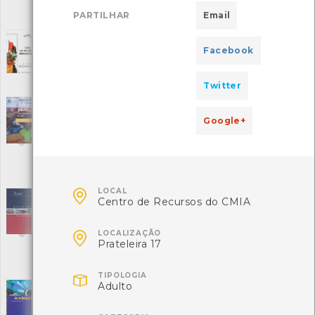
Local: Centro de Recursos do CMIA
PARTILHAR
Email
ISBN: 972-662-230-1
Guia do Munícipe Ambientalista
[Livros]
Facebook
Editora: GEOTA
Autor: Geota
Local: Centro de Recursos do CMIA
Twitter
Habitar a Terra - Uma espiritualidade da
Google+
criação
[Livros]
Editora: Instituto Piaget
Autor: Jean Claude Lavigne
Local: Centro de Recursos do CMIA
ISBN: 972-8407-07-6

LOCAL
IGAOT - Relatório de Atividades 2007 - Plano
Centro de Recursos do CMIA
de Atividades 2008
[Livros]

Editora: IGAOT
LOCALIZAÇÃO
Prateleira 17
Autor: IGAOT
Local: Centro de Recursos do CMIA
ISBN: 978-972-99900-3-8

TIPOLOGIA
Adulto
Industria e ambiente - Indicadores de
Integração
[Livros]