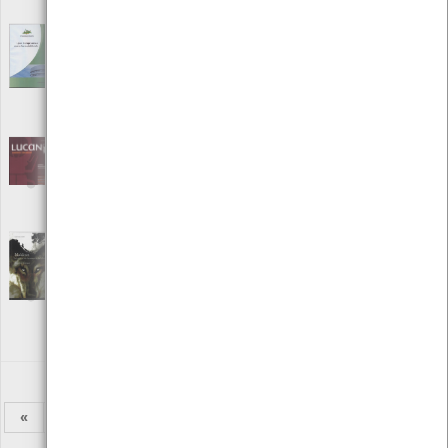
ISBN: 978-92-79-05694-9
Lipor: compromisso com a Sustentabilidade
[Audiovisuais]
Editora: Lipor
Autor: Lipor
Local: Centro de recursos CMIA
LUCANUS - Ambiente e sociedade
[Periódicos]
Editora: Câmara Municipal da Lousada
Autor: Vários
Local: Centro de Recursos do CMIA
Malditos, história de homens e de lobos
[Livros]
Editora: Fundação Francisco Manuel dos Santos
Autor: Ricardo. J. Rodrigues
Local: Centro de Recursos do CMIA
ISBN: 978-989-8662-89-7
«
1
2
3
4
5
6
7
8
9
»