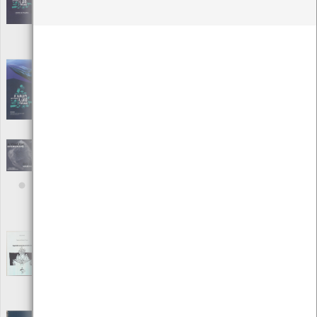
Caderno de Atividades
[Edições Ambiente]
Editora: CMVC; CMAR
Autor: CMVC; CMAR
Local: Centro de Recursos do CMIA
A viagem interminável do lixo marinho -
folheto
[Outro]
Editora: Câmara Municipal de Viana do Castelo, Centro de Mar
Autor: Centro de Mar
Local: Viana do Castelo
A Viagem Interminável do Lixo Marinho e as
suas Consequências
[Edições Ambiente]
Editora: CMVC; CMIA
Autor: CMVC; CMIA
Local: Centro de Recursos do CMIA
ISBN: 978-972-588-369-3
Agenda Local do ambiente
[Livros]
Editora: Instituto de Promoção Ambiental
Autor: Helena Roseta
Local: Centro de Recursos do CMIA
ISBN: 972-9300-65-8