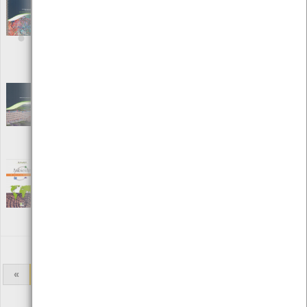
Alterações da ocupação do solo em
Portugal Continental: 1985 - 2000
[Livros]
Editora: Instituto do Ambiente
Autor: Mário Caetano, Hugo Carrão e Marco Painho
Local: Centro de Recursos do CMIA
ISBN: 972-8577-22-2
Ambiente e Construção Sustentável
[Livros]
Editora: Instituto do Ambiente
Autor: Manuel Duarte Pinheiro
Local: Centro de Recursos do CMIA
ISBN: 972-8577-32-X
Ambiente o check-up do planeta
[Livros]
Editora: Didáctica Editora
Autor: Atlas da Terra
Local: Centro de Recursos do CMIA
ISBN: 978-972-650-725-3
«
1
2
3
4
5
6
7
8
9
»