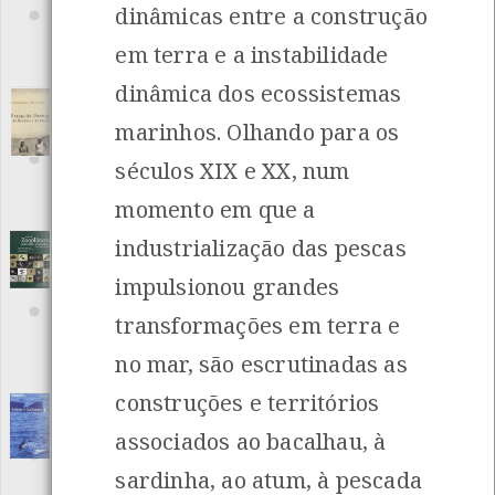
dinâmicas entre a construção
Editora: Associação de Defesa do Património
Autor: Antero Leite
em terra e a instabilidade
Local: Centro de Recursos do CMIA
ISBN: 972-97578-0-1
dinâmica dos ecossistemas
As Praias de Portugal - guia do banhista e
marinhos. Olhando para os
do viajante
[Livros]
Editora: Quetzal Editores
séculos XIX e XX, num
Autor: Ramalho Ortigão
Local: Centro de Documentação do Mar
momento em que a
ISBN: 978-989-722-102-6
industrialização das pescas
Atlas do zooplâncton marinho e estuarino
da Costa Atlântica
[Guias]
impulsionou grandes
Editora: Edições Afrontamento
Autor: Fernando Morgado, Luís R. Vieira, Pedro Ré e Amadeu
transformações em terra e
Soares
Local: Centro de Recursos do CMIA
no mar, são escrutinadas as
ISBN: 978-972-36-1376-6
construções e territórios
Baleias e golfinhos
[Livros]
associados ao bacalhau, à
Editora: Instituto da Conservação da Natureza
Autor: Marina Sequeira e João Carlos Farinha
sardinha, ao atum, à pescada
Local: Centro de Recursos do CMIA