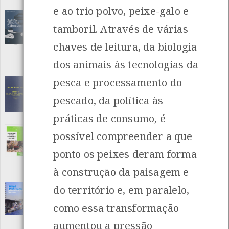
ISBN: 972-8402-46-5
e ao trio polvo, peixe-galo e
Baliza trágica de um naufrágio
[Livros]
tamboril. Através de várias
Editora: Grupo Desportivo e Cultural dos Trabalhadores dos
Estaleiro Navais de Viana do Castelo
chaves de leitura, da biologia
Autor: Miranda Rebôlo
Local: Centro de Documentação do Mar
dos animais às tecnologias da
ISBN: 978-972-99429-2-1
pesca e processamento do
Bay of Biscay Pilot
[Periódicos]
pescado, da política às
Editora: The Hydrographer of The Navy
Autor: The Hydrographer of The Navy
práticas de consumo, é
Local: Centro de Documentação do Mar
possível compreender a que
Biodiversidade na zona intermareal do Baixo
Miño
[Livros]
ponto os peixes deram forma
Editora: Anabam
Autor: Agustín Ferreira Lorenzo e Luis Dorado Senra
à construção da paisagem e
Local: Centro de Recursos do CMIA
do território e, em paralelo,
Boas Práticas para embarcações de Pesca -
Código Nacional
[Livros]
como essa transformação
Editora: Docapesca - Portos e Lotas, S.A.
Autor: Vários
aumentou a pressão