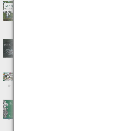
Jardins de Lisboa - Histórias de espaços,
plantas e pessoas
[Livros]
Editora: arteplural Edições
Autor: Ivo Meco
Local: Centro de recursos CMIA
ISBN: 978-989-692-153-8
Jardins de Viana do Castelo
[Edições Ambiente]
Editora: Câmara Municipal de Viana do Castelo
Autor: António Maranhão Peixoto, Artur Sá e outros
Local: Centro de Recursos do CMIA
ISBN: 978-972-588-199-6
Jardins Históricos
[Outro]
Editora: Amar o Minho
Autor: Amar o Minho
Local: Centro de Recursos do CMIA
LTL School Grounds Toolkit - Áreas de
recreio como Espaços de Apredizagem
[Livros]
Editora: Câmara Municipal de Viana do Castelo
Autor: Câmara Municipal de Viana do Castelo