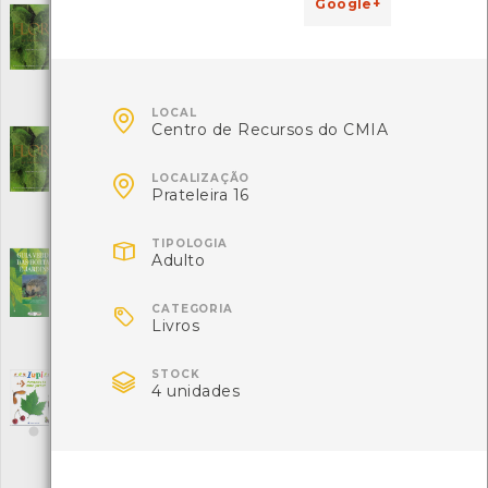
Google+
Flora - The Gardners' s Bible - Vol. I
[Livros]
Editora: Cassell
Autor: Tony Lord
Local: Centro de Recursos do CMIA
ISBN: 0-30436-435-5

LOCAL
Centro de Recursos do CMIA
Flora - The Gardners' s Bible - Vol. II
[Livros]
Editora: Cassell

LOCALIZAÇÃO
Autor: Tony Lord
Prateleira 16
Local: Centro de Recursos do CMIA
ISBN: 0-30436-435-5

TIPOLOGIA
Adulto
Guia Verde das Hortas e Jardins
[Livros]
Editora: Edideco

CATEGORIA
Autor: Deco
Livros
Local: Centro de Recursos do CMIA
ISBN: 972-8162-20-0

STOCK
IUPI - Árvores do meu jardim
4 unidades
[Livros]
Editora: Porto Editora
Autor: Emmanuel Chanut
Local: Centro de Recursos do CMIA
ISBN: 972-0-71642-8