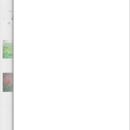
Local: Centro de Recursos do CMIA
O Jacinto Vicente…no calcanhar do mundo
[Livros]
Editora: Desafio das Letras Unipessoal, Lda
Autor: Desafio das letras
Local: Centro de recursos CMIA
Oficina de plantas aromáticas e medicinais
[Edições Ambiente]
Editora: Câmara Municipal de Viana do Castelo
Autor: Centro de Monitorização e Interpretação Ambiental
Local: Centro de Recursos do CMIA
Oficina de plantas silvestres comestíveis e
medicinais
[Edições Ambiente]
Editora: Câmara Municipal de Viana do Castelo
Autor: Centro de Monitorização e Interpretação Ambiental
Local: Centro de Recursos do CMIA
«
1
2
»