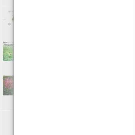
Local: Centro de Recursos do CMIA
O Jacinto Vicente…no calcanhar do mundo
[Livros]
Editora: Desafio das Letras Unipessoal, Lda
Autor: Desafio das letras
Local: Centro de recursos CMIA
Oficina de plantas aromáticas e medicinais
[Edições Ambiente]
Editora: Câmara Municipal de Viana do Castelo
Autor: Centro de Monitorização e Interpretação Ambiental
Local: Centro de Recursos do CMIA
Oficina de plantas silvestres comestíveis e
medicinais
[Edições Ambiente]
Editora: Câmara Municipal de Viana do Castelo
Autor: Centro de Monitorização e Interpretação Ambiental
Local: Centro de Recursos do CMIA
«
1
2
»