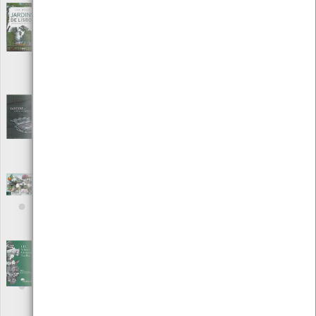
Jardins de Lisboa - Histórias de espaços,
plantas e pessoas
[Livros]
Editora: arteplural Edições
Autor: Ivo Meco
Local: Centro de recursos CMIA
ISBN: 978-989-692-153-8
Jardins de Viana do Castelo
[Edições Ambiente]
Editora: Câmara Municipal de Viana do Castelo
Autor: António Maranhão Peixoto, Artur Sá e outros
Local: Centro de Recursos do CMIA
ISBN: 978-972-588-199-6
Jardins Históricos
[Outro]
Editora: Amar o Minho
Autor: Amar o Minho
Local: Centro de Recursos do CMIA
LTL School Grounds Toolkit - Áreas de
recreio como Espaços de Apredizagem
[Livros]
Editora: Câmara Municipal de Viana do Castelo
Autor: Câmara Municipal de Viana do Castelo