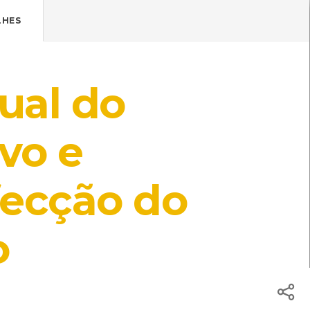
Pressione Enter

ÍSTICOS.
LHES
TICA DE COOKIES
HOJE
ENTRAR
ual do
19º
/
19º
ade
ivo e
ecção do
cursos do CMIA
o
cursos do CMIA