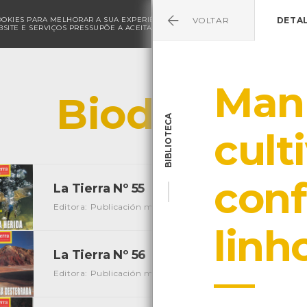
COOKIES PARA MELHORAR A SUA EXPERIÊNCIA DE NAVEGAÇÃO E PARA FINS ESTAT
VOLTAR
DETA
SITE E SERVIÇOS PRESSUPÕE A ACEITAÇÃO DA UTILIZAÇÃO DE COOKIES.
POLÍ
Man
Biodiversid
BIBLIOTECA
cult
conf
La Tierra Nº 55
[Periódicos]
Editora: Publicación mediombiental
Local: Centro de Re
linh
La Tierra Nº 56
[Periódicos]
Editora: Publicación mediombiental
Local: Centro de Re