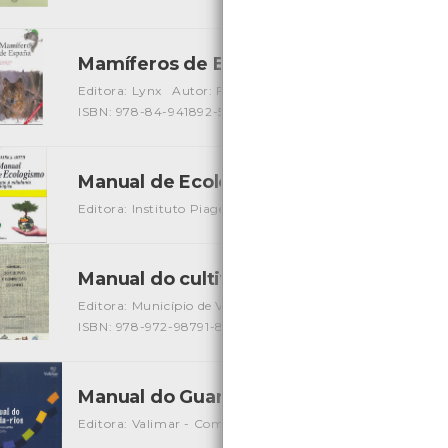
Mamíferos de Espana
[Guias]
Editora: Lynx
Autor: Francisco J. Purroy e Juan M. Varela
ISBN: 978-84-941892-5-8
Manual de Ecologismo
[Livros]
Editora: Instituto Piaget
Autor: Mark J. Smith
Local: Ce
Manual do cultivo e confecção do linho
Editora: Município de Vila Nova de Gaia
Autor: Domingos 
ISBN: 978-972-98791-8-0
Manual do Guarda-rios - Mapa da natur
Editora: Valimar - ComUrb
Autor: Valimar
Local: Centro