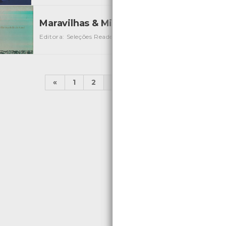
Maravilhas & Mistérios do Mundo Anim
Editora: Seleções Reader's Digest
Autor: Seleções Reader's
«
1
2
...
14
15
16
17