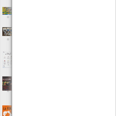
Local: Centro de Recursos do CMIA
Jardim infantil
[Jogos]
Editora: Liarte-Editora de Livros, LDA
Local: Centro de Recursos do CMIA
Jogo do bingo - Floresta e viagem
[Jogos]
Editora: Grinalda Griné
Autor: Catarina Costa
Local: Centro de Documentação do Mar
Jogo do mealheiro - Água, terra, ar
[Jogos]
Editora: Grinalda Griné
Autor: Catarina Costa
Local: Centro de Documentação do Mar
La Castaña - A castanha
[Livros]
Editora: Dubidá Ediciónes
Autor: Juan Carlos Fernández Fasero
Local: Centro de Recursos do CMIA
ISBN: 978-84-931928-3-9
Lá Fora Guia para descobrir a Natureza
[Guias]