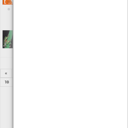
Editora: Planeta Tangerina
Autor: Maria Ana Peixe Dias, Inês Teixeira do Rosário E bernardo
P. Carvalho
Local: Centro de Recursos do CMIA e Centro de Mar
ISBN: 976-989-8145-58-1
La Salamandre Nº 143
[Periódicos]
Editora: Editions Salamandre
Autor: Julien Perrot
Local: Centro de recursos CMIA
«
1
2
...
12
13
14
15
16
17
18
...
24
25
»