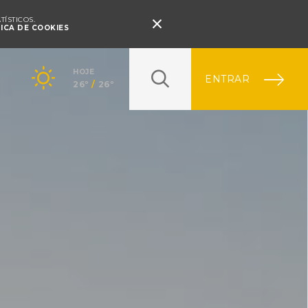
Pressione Enter

ÍSTICOS.
TICA DE COOKIES
HOJE
ENTRAR
26º
/
26º