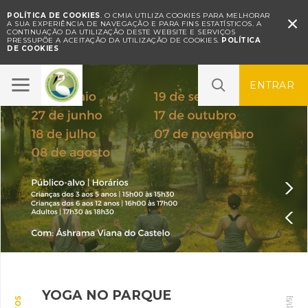
POLÍTICA DE COOKIES
. O CMIA UTILIZA COOKIES PARA MELHORAR

A SUA EXPERIÊNCIA DE NAVEGAÇÃO E PARA FINS ESTATÍSTICOS.
A
CONTINUAÇÃO DA UTILIZAÇÃO DESTE WEBSITE E SERVIÇOS
PRESSUPÕE A ACEITAÇÃO DA UTILIZAÇÃO DE COOKIES.
POLÍTICA
DE COOKIES
ENTRAR


YOGA NO PARQUE
SONS NO PARQUE – Concerto
Oficina "As Formigas no
A sua opinião é importante |
SERVIÇO EDUCATIVO
]
5
/
1