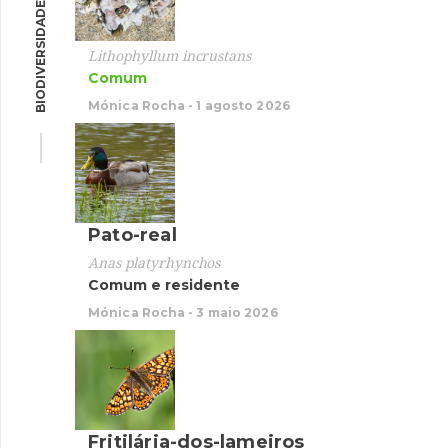
BIODIVERSIDADE
Garç
Lithophyllum incrustans
Comum
Egretta
Resid
Mónica Rocha - 1 agosto 2026
Mónica 
Pato-real
Pato-
Anas platyrhynchos
Comum e residente
Anas p
Comum
Mónica Rocha - 3 maio 2026
Mónica 
Fritilária-dos-lameiros