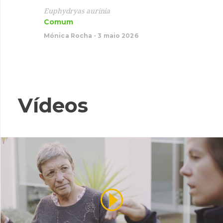
Garç
Euphydryas aurinia
Comum
Ardea 
Migrad
Mónica Rocha - 3 maio 2026
Mónica 
Vídeos