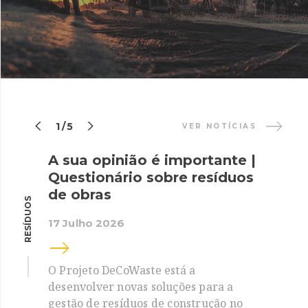


1/5
VER NOTÍCIAS
A sua opinião é importante |
Questionário sobre resíduos
de obras
RESÍDUOS
17 Julho 2026
O Projeto DeCoWaste está a
desenvolver novas soluções para a
gestão de resíduos de construção no