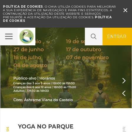
POLÍTICA DE COOKIES
. O CMIA UTILIZA COOKIES PARA MELHORAR

A SUA EXPERIÊNCIA DE NAVEGAÇÃO E PARA FINS ESTATÍSTICOS.
A
CONTINUAÇÃO DA UTILIZAÇÃO DESTE WEBSITE E SERVIÇOS
PRESSUPÕE A ACEITAÇÃO DA UTILIZAÇÃO DE COOKIES.
POLÍTICA
DE COOKIES
ENTRAR


YOGA NO PARQUE
SONS NO PARQUE – Concerto
Oficina "As Formigas no
A sua opinião é importante |
SERVIÇO EDUCATIVO
]
5
/
1