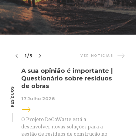


1/5
VER NOTÍCIAS
A sua opinião é importante |
Questionário sobre resíduos
de obras
RESÍDUOS
17 Julho 2026
O Projeto DeCoWaste está a
desenvolver novas soluções para a
gestão de resíduos de construção no