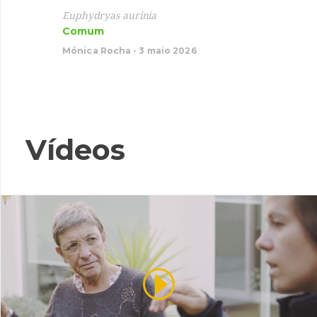
Garç
Euphydryas aurinia
Comum
Ardea 
Migrad
Mónica Rocha - 3 maio 2026
Mónica 
Vídeos