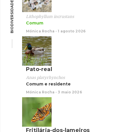
BIODIVERSIDADE
Garç
Lithophyllum incrustans
Comum
Egretta
Resid
Mónica Rocha - 1 agosto 2026
Mónica 
Pato-real
Pato-
Anas platyrhynchos
Comum e residente
Anas p
Comum
Mónica Rocha - 3 maio 2026
Mónica 
Fritilária-dos-lameiros