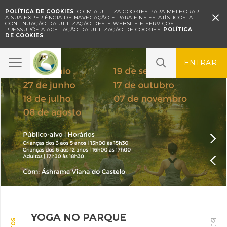
POLÍTICA DE COOKIES
. O CMIA UTILIZA COOKIES PARA MELHORAR

A SUA EXPERIÊNCIA DE NAVEGAÇÃO E PARA FINS ESTATÍSTICOS.
A
CONTINUAÇÃO DA UTILIZAÇÃO DESTE WEBSITE E SERVIÇOS
PRESSUPÕE A ACEITAÇÃO DA UTILIZAÇÃO DE COOKIES.
POLÍTICA
DE COOKIES
ENTRAR


YOGA NO PARQUE
SONS NO PARQUE – Concerto
Oficina "As Formigas no
A sua opinião é importante |
SERVIÇO EDUCATIVO
]
5
/
1