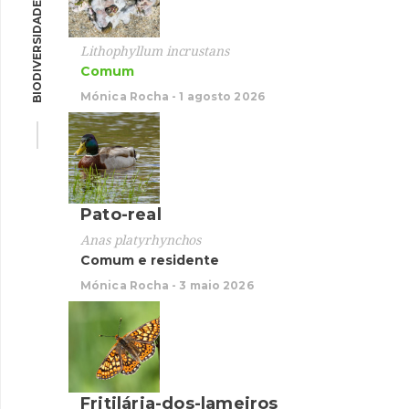
BIODIVERSIDADE
Garç
Lithophyllum incrustans
Comum
Egretta
Resid
Mónica Rocha - 1 agosto 2026
Mónica 
Pato-real
Pato-
Anas platyrhynchos
Comum e residente
Anas p
Comum
Mónica Rocha - 3 maio 2026
Mónica 
Fritilária-dos-lameiros