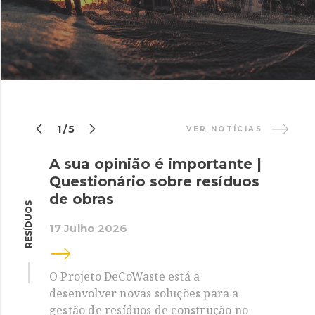


1/5
VER NOTÍCIAS
A sua opinião é importante |
Questionário sobre resíduos
de obras
RESÍDUOS
17 Julho 2026
O Projeto DeCoWaste está a
desenvolver novas soluções para a
gestão de resíduos de construção no