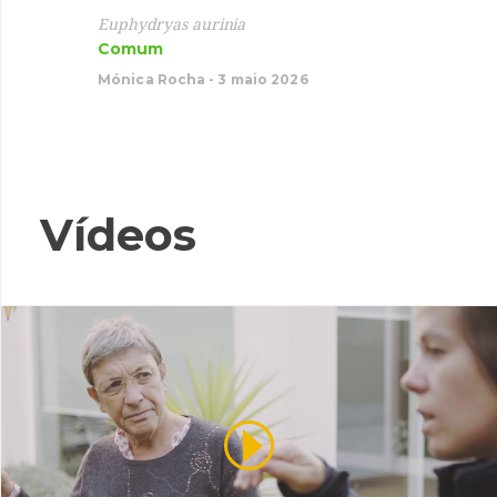
Garç
Euphydryas aurinia
Comum
Ardea 
Migrad
Mónica Rocha - 3 maio 2026
Mónica 
Vídeos