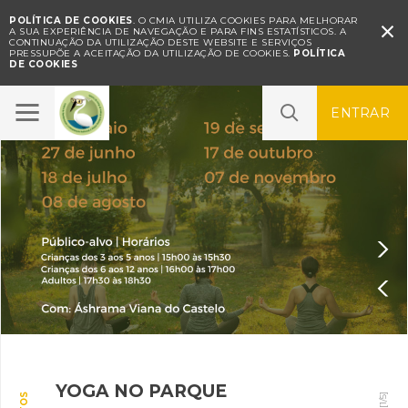
POLÍTICA DE COOKIES
. O CMIA UTILIZA COOKIES PARA MELHORAR

A SUA EXPERIÊNCIA DE NAVEGAÇÃO E PARA FINS ESTATÍSTICOS.
A
CONTINUAÇÃO DA UTILIZAÇÃO DESTE WEBSITE E SERVIÇOS
PRESSUPÕE A ACEITAÇÃO DA UTILIZAÇÃO DE COOKIES.
POLÍTICA
DE COOKIES
ENTRAR


YOGA NO PARQUE
SONS NO PARQUE – Concerto
Oficina "As Formigas no
A sua opinião é importante |
SERVIÇO EDUCATIVO
]
5
/
1