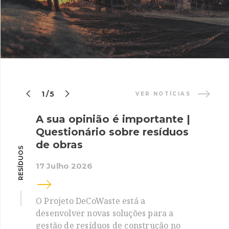


1/5
VER NOTÍCIAS
A sua opinião é importante |
Questionário sobre resíduos
de obras
RESÍDUOS
17 Julho 2026
O Projeto DeCoWaste está a
desenvolver novas soluções para a
gestão de resíduos de construção no