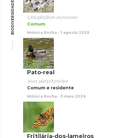
BIODIVERSIDADE
Garç
Lithophyllum incrustans
Comum
Egretta
Resid
Mónica Rocha - 1 agosto 2026
Mónica 
Pato-real
Pato-
Anas platyrhynchos
Comum e residente
Anas p
Comum
Mónica Rocha - 3 maio 2026
Mónica 
Fritilária-dos-lameiros