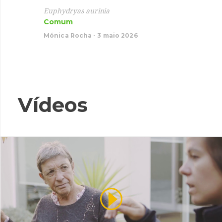
Garç
Euphydryas aurinia
Comum
Ardea 
Migrad
Mónica Rocha - 3 maio 2026
Mónica 
Vídeos