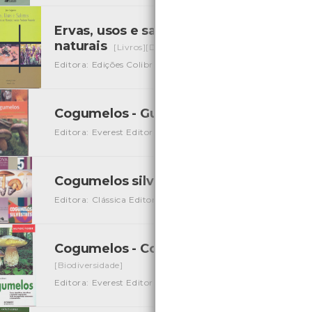
Ervas, usos e saberes - Plantas Medicin
naturais
[Livros][Diversos]
Editora: Edições Colibri
Autor: José Salgueiro
Local: Cen
Cogumelos - Guia claro e simples para 
Editora: Everest Editora
Autor: Anita Zellner
Local: Cent
Cogumelos silvestres
[Guias][Biodiversidade]
Editora: Clássica Editora
Autor: Natalina de Azevedo
Loc
Cogumelos - Como identificar, classif
[Biodiversidade]
Editora: Everest Editora
Autor: Edmund Garnweidner
Lo