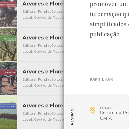
promover um p
Árvores e Florestas de Portugal - Flor
Editora: Fundação Luso-Americana para o Desenvolvimen
informação qu
Local: Centro de Recursos do CMIA
ISBN: 978-989-619-09
simplificados
publicação.
Árvores e Florestas de Portugal - Os Ca
Editora: Fundação Luso-Americana para o Desenvolvimen
Local: Centro de Recursos do CMIA
ISBN: 978-989-619-09
Árvores e Florestas de Portugal - Os 
Editora: Fundação Luso-Americana para o Desenvolvimen
PARTILHAR
Local: Centro de Recursos do CMIA
ISBN: 978-989-619-10
Árvores e Florestas de Portugal - Pinhai

LOCAL
RESUMO
Centro de Re
Editora: Fundação Luso-Americana para o Desenvolvimen
CMIA
Local: Centro de Recursos do CMIA
ISBN: 978-989-619-101