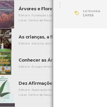
Árvores e Florestas de Portugal - Prote

CATEGORIA
Livros
Editora: Fundação Luso-Americana para o Desenvolvimen
Local: Centro de Recursos do CMIA
ISBN: 978-989-619-10
As crianças, a floresta e as árvores
[Livro
Editora: Instituto dos Produtos Florestais
Autor: Henry S.
Conhecer as Árvores
[Livros][Floresta]
Editora: Europa América
Autor: Bernard Fischesser
Loca
Dez Afirmações Polémicas sobre o Euc
Editora: Associação da Industria Papeleira
Autor: Associaç
Local: Centro de Recursos do CMIA