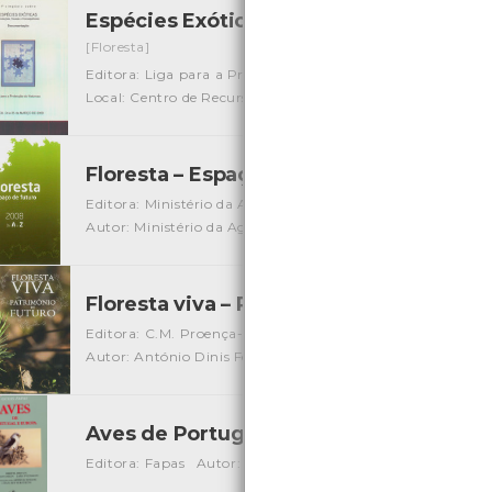
Espécies Exóticas - Introdução, causas
[Floresta]
Editora: Liga para a Protecção da Natureza
Autor: Liga 
Local: Centro de Recursos do CMIA
Floresta – Espaço de futuro – 2008 de A
Editora: Ministério da Agricultura, do Desenvolvimento Ru
Autor: Ministério da Agricultura, do Desenvolvimento Rura
Floresta viva – Património de futuro
[Liv
Editora: C.M. Proença-a-Nova - Centro de Ciência Viva da 
Autor: António Dinis Ferreira, Carlos Rio de Carvalho, Céli
Aves de Portugal e Europa
[Guias][Biodiversi
Editora: Fapas
Autor: Marina Estela Viana
Local: Centro