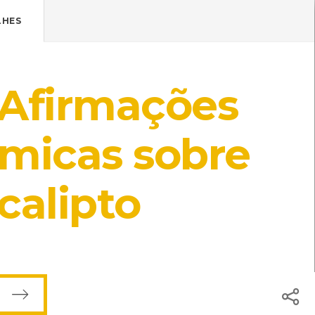
Pressione Enter

ÍSTICOS.
LHES
TICA DE COOKIES
HOJE
ENTRAR
Afirmações
22º
/
22º
micas sobre
a
calipto
A inclui publicações
olar. A requisição das
 e carece de aprovação por