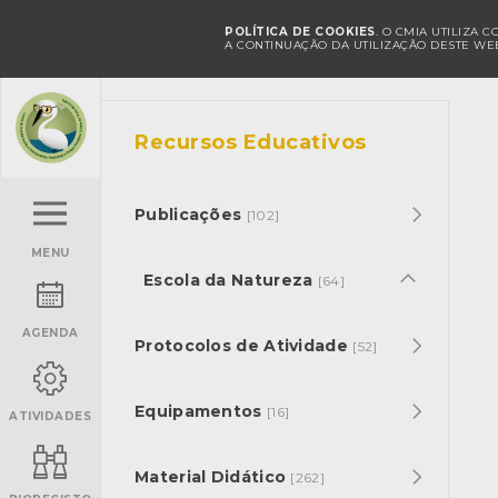
POLÍTICA DE COOKIES
. O CMIA UTILIZA 
A CONTINUAÇÃO DA UTILIZAÇÃO DESTE WEB
Recursos Educativos
Publicações
[102]
MENU
Escola da Natureza
[64]
AGENDA
Protocolos de Atividade
[52]
Equipamentos
[16]
ATIVIDADES
Material Didático
[262]