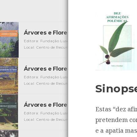
Árvores e Florestas de Portugal - Açor
Editora: Fundação Luso-Americana para o Desenvolvimen
Local: Centro de Recursos do CMIA
ISBN: 978-989-619-10
Árvores e Florestas de Portugal - Do C
Editora: Fundação Luso-Americana para o Desenvolvimen
Local: Centro de Recursos do CMIA
ISBN: 978-989-619-10
Sinops
Árvores e Florestas de Portugal - Flore
Estas “dez af
Editora: Fundação Luso-Americana para o Desenvolvimen
pretendem con
Local: Centro de Recursos do CMIA
ISBN: 978-989-619-10
e a apatia ma