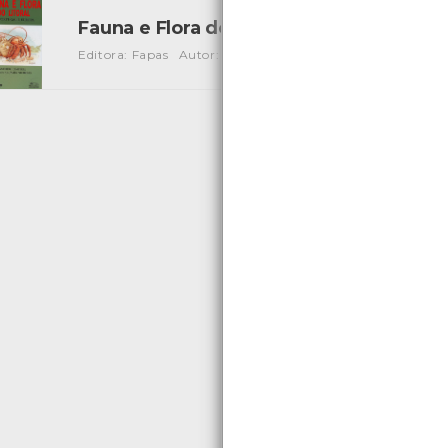
Fauna e Flora do Litoral de Portugal e 
Editora: Fapas
Autor: Andrew Campbell
Local: Centro d
«
1
2
3
4