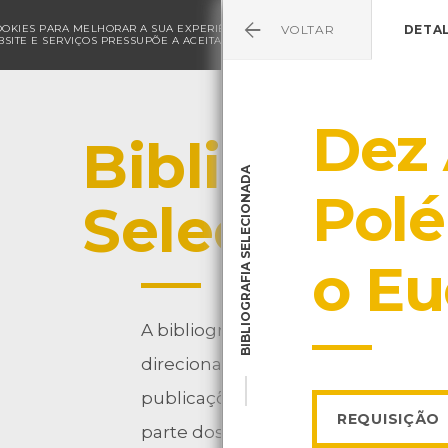
COOKIES PARA MELHORAR A SUA EXPERIÊNCIA DE NAVEGAÇÃO E PARA FINS ESTAT
VOLTAR
DETA
SITE E SERVIÇOS PRESSUPÕE A ACEITAÇÃO DA UTILIZAÇÃO DE COOKIES.
POLÍ
Dez 
Bibliografia
BIBLIOGRAFIA SELECIONADA
Polé
Selecionad
o Eu
A bibliografia selecionada pelo CMI
direcionadas para a comunidade esc
publicações disponíveis é gratuita
REQUISIÇÃO
parte dos técnicos responsáveis.