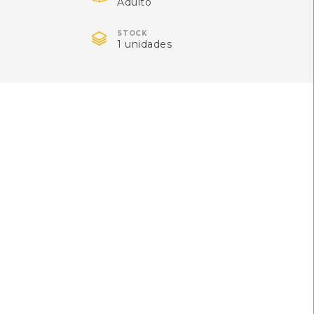
Adulto
ger a Floresta
[Livros][Floresta]

STOCK
1 unidades
to
Autor: Joaquim Sande Silva
5-4
s][Floresta]
 Kernan
Local: Centro de Recursos do CMIA
l: Centro de Recursos do CMIA
ISBN: 972-1-00483-9
alipto
[Livros][Floresta]
ão da Industria Papeleira