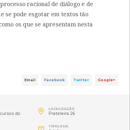
rocesso racional de diálogo e de
esta Portuguesa
[Livros][Floresta]
to
Autor: José Neiva Vieira
e se pode esgotar em textos tão
8-9
 como os que se apresentam nesta
rvalhais
[Livros][Floresta]
to
Autor: Joaquim Sande Silva
9-6
Montados
[Livros][Floresta]
to
Autor: Joaquim Sande Silva
Email
Facebook
Twitter
Google+
0-9
s e Eucaliptais
[Livros][Floresta]

LOCALIZAÇÃO
cursos do
Prateleira 26
to
Autor: Joaquim Sande Silva
-6

TIPOLOGIA