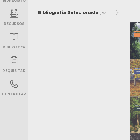
BIOREGISTO
Bibliografia Selecionada
[152]
RECURSOS
BIBLIOTECA
INANCIAMENTO
REQUISITAR
CONTACTAR