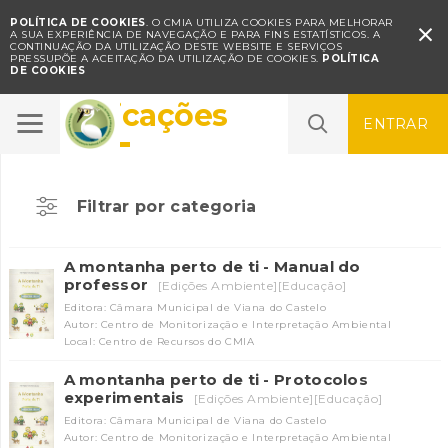
POLÍTICA DE COOKIES
. O CMIA UTILIZA COOKIES PARA MELHORAR

A SUA EXPERIÊNCIA DE NAVEGAÇÃO E PARA FINS ESTATÍSTICOS.
A
CONTINUAÇÃO DA UTILIZAÇÃO DESTE WEBSITE E SERVIÇOS
PRESSUPÕE A ACEITAÇÃO DA UTILIZAÇÃO DE COOKIES.
POLÍTICA
DE COOKIES
Publicações
ENTRAR
Filtrar por categoria
A montanha perto de ti - Manual do
professor
[Edições Ambiente][Educação]
Editora: Câmara Municipal de Viana do Castelo
Autor: Centro de Monitorização e Interpretação Ambiental
Local: Centro de Recursos do CMIA
A montanha perto de ti - Protocolos
experimentais
[Edições Ambiente][Educação]
Editora: Câmara Municipal de Viana do Castelo
Autor: Centro de Monitorização e Interpretação Ambiental