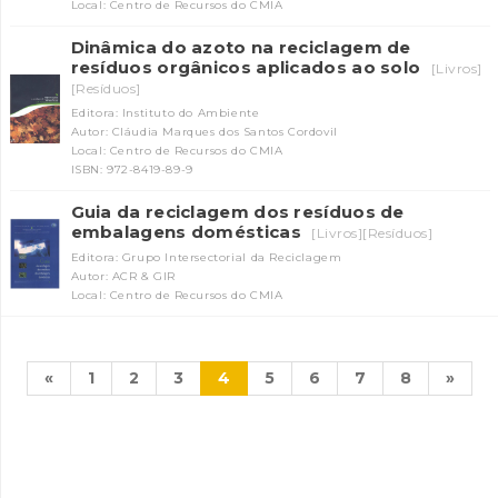
Local: Centro de Recursos do CMIA
Dinâmica do azoto na reciclagem de
resíduos orgânicos aplicados ao solo
[Livros]
[Resíduos]
Editora: Instituto do Ambiente
Autor: Cláudia Marques dos Santos Cordovil
Local: Centro de Recursos do CMIA
ISBN: 972-8419-89-9
Guia da reciclagem dos resíduos de
embalagens domésticas
[Livros][Resíduos]
Editora: Grupo Intersectorial da Reciclagem
Autor: ACR & GIR
Local: Centro de Recursos do CMIA
«
1
2
3
4
5
6
7
8
»