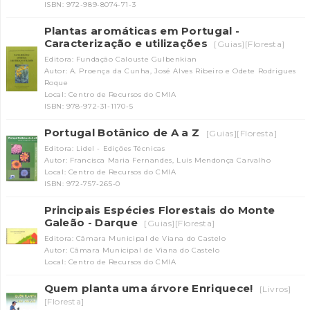
ISBN: 972-989-8074-71-3
Plantas aromáticas em Portugal -
Caracterização e utilizações
[Guias][Floresta]
Editora: Fundação Calouste Gulbenkian
Autor: A. Proença da Cunha, José Alves Ribeiro e Odete Rodrigues
Roque
Local: Centro de Recursos do CMIA
ISBN: 978-972-31-1170-5
Portugal Botânico de A a Z
[Guias][Floresta]
Editora: Lidel - Edições Técnicas
Autor: Francisca Maria Fernandes, Luís Mendonça Carvalho
Local: Centro de Recursos do CMIA
ISBN: 972-757-265-0
Principais Espécies Florestais do Monte
Galeão - Darque
[Guias][Floresta]
Editora: Câmara Municipal de Viana do Castelo
Autor: Câmara Municipal de Viana do Castelo
Local: Centro de Recursos do CMIA
Quem planta uma árvore Enriquece!
[Livros]
[Floresta]