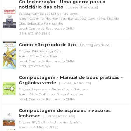
Co-Incineração - Uma guerra para o
noticiário das oito
[Livros][Resíduos]
Editora: Campo das Letras - Editores
Autor: Casimiro Pio, Henrique Barros, José Cavalheiro, Ricardo
Dias, Sebastião Formosinho
Local: Centro de Recursos do CMIA
ISBN: 972-610-654-0
Como não produzir lixo
[Livros][Resíduos]
Editora: Edições Nova Gaia
Autor: Filipe Costa Pinto
Local: Centro de Recursos do CMIA
ISBN: 972-712-319-8
Compostagem - Manual de boas práticas -
Orgânica verde
[Livros][Resíduos]
Editora: Liga para a Protecção da Natureza
Autor: Cátia Godinho e Graça Gonçalves
Local: Centro de Recursos do CMIA
Compostagem de espécies invasoras
lenhosas
[Livros][Resíduos]
Editora: IPVC - Escola Superior Agrária
Autor: Luís Miguel Brito