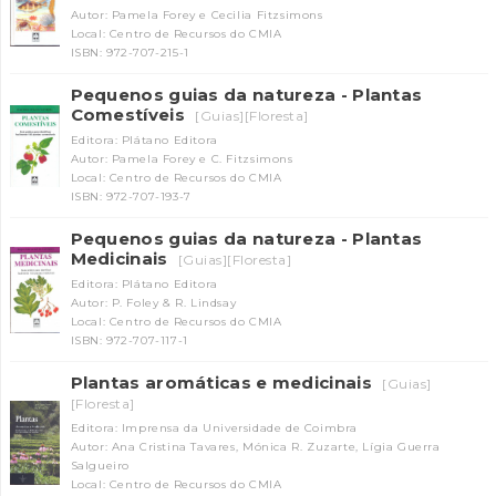
Autor: Pamela Forey e Cecilia Fitzsimons
Local: Centro de Recursos do CMIA
ISBN: 972-707-215-1
Pequenos guias da natureza - Plantas
Comestíveis
[Guias][Floresta]
Editora: Plátano Editora
Autor: Pamela Forey e C. Fitzsimons
Local: Centro de Recursos do CMIA
ISBN: 972-707-193-7
Pequenos guias da natureza - Plantas
Medicinais
[Guias][Floresta]
Editora: Plátano Editora
Autor: P. Foley & R. Lindsay
Local: Centro de Recursos do CMIA
ISBN: 972-707-117-1
Plantas aromáticas e medicinais
[Guias]
[Floresta]
Editora: Imprensa da Universidade de Coimbra
Autor: Ana Cristina Tavares, Mónica R. Zuzarte, Lígia Guerra
Salgueiro
Local: Centro de Recursos do CMIA