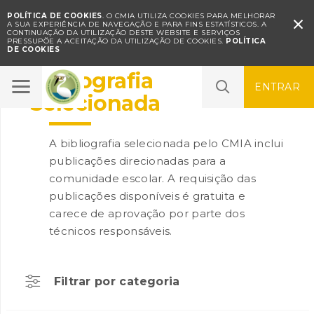
POLÍTICA DE COOKIES
. O CMIA UTILIZA COOKIES PARA MELHORAR

A SUA EXPERIÊNCIA DE NAVEGAÇÃO E PARA FINS ESTATÍSTICOS.
A
CONTINUAÇÃO DA UTILIZAÇÃO DESTE WEBSITE E SERVIÇOS
PRESSUPÕE A ACEITAÇÃO DA UTILIZAÇÃO DE COOKIES.
POLÍTICA
DE COOKIES
Bibliografia
ENTRAR
Selecionada
A bibliografia selecionada pelo CMIA inclui
publicações direcionadas para a
comunidade escolar. A requisição das
publicações disponíveis é gratuita e
carece de aprovação por parte dos
técnicos responsáveis.
Filtrar por categoria