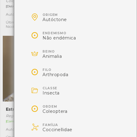
Colchicum montanum
Coenonympha dorus
[Distribuição residual]
[Comum]

Autóctone
Autóctone
8
3
ORIGEM
Autóctone
Última observação por:
Última observação por:
Nicole Viana
Nicole Viana

ENDEMISMO
Não endémica

REINO
Animalia

FILO
Arthropoda

CLASSE
Insecta

ORDEM
Estrelinha-real
Alvéola-cinzenta
Coleoptera
Regulus ignicapilla
Motacilla cinerea
[Comum]
[Comum]

FAMÍLIA
Coccinellidae
Autóctone
Autóctone
3
9