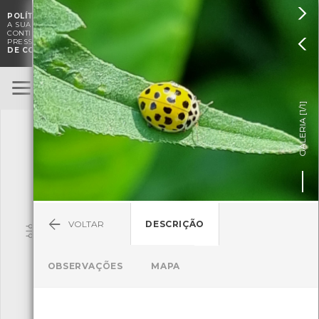

POLÍTICA DE COOKIES
. O CMIA UTILIZA COOKIES PARA MELHORAR

A SUA EXPERIÊNCIA DE NAVEGAÇÃO E PARA FINS ESTATÍSTICOS.
A
CONTINUAÇÃO DA UTILIZAÇÃO DESTE WEBSITE E SERVIÇOS

PRESSUPÕE A ACEITAÇÃO DA UTILIZAÇÃO DE COOKIES.
POLÍTICA
DE COOKIES
BioRegisto
ENTRAR
]
1/1
TERMOS DE UTILIZAÇÃO
GALERIA [
SUBMETER OBSERVAÇÃO
VOLTAR
DESCRIÇÃO
Pesquisa
OBSERVAÇÕES
MAPA