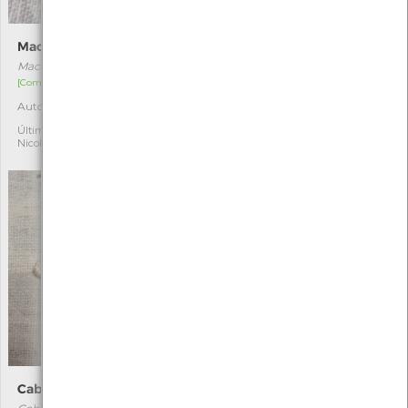
Macdunnoughia confusa
Faisão
Macdunnoughia confusa
Phasianus colchicus
[Comum]
[Acidental]
Autóctone
Exótica
1
10
Última observação por:
Última observação por:
Nicole Viana
Nicole Viana
Cabera exanthemata
Endotricha flammealis