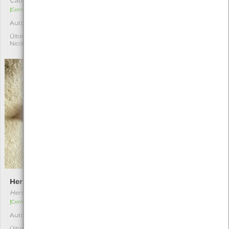
Cabera exanthemata
Endotricha flammealis
[Comum]
[Comum]
Autóctone
Autóctone
1
1
Última observação por:
Última observação por:
Nicole Viana
Nicole Viana
Herminia tarsicrinalis
Synaphe punctalis
Herminia tarsicrinalis
Synaphe punctalis
[Comum]
[Comum]
Autóctone
Autóctone
1
1
Última observação por:
Última observação por: