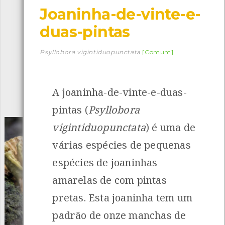
Joaninha-de-vinte-e-
Descarregar a app BioRegisto
duas-pintas
Psyllobora vigintiduopunctata
[Comum]
1056
Espécies
4839
Observações
A joaninha-de-vinte-e-duas-
INANCIAMENTO
pintas (
Psyllobora
vigintiduopunctata
) é uma de
várias espécies de pequenas
espécies de joaninhas
amarelas de com pintas
pretas. Esta joaninha tem um
padrão de onze manchas de