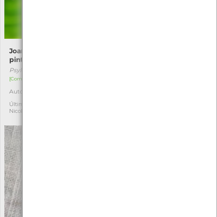
Joaninha-de-vinte-e-duas-
Lomaspilis marginata
pintas
Lomaspilis marginata
Psyllobora vigintiduopunctata
[Comum]
[Comum]
Autóctone
1
Autóctone
1
Última observação por:
Nicole Viana
Última observação por:
Nicole Viana