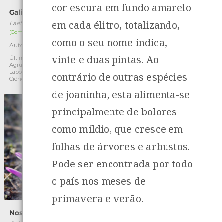
cor escura em fundo amarelo
Galinha-do-bosque
Cimbalária
em cada élitro, totalizando,
Laetiporus sulphureus
Cymbalaria muralis
[Comum]
[Comum]
como o seu nome indica,
Autóctone
Exótica
3
2
vinte e duas pintas. Ao
Última observação por:
Última observação por:
Agrupamento Arga e Lima -
Fatima Camilo
Laboratório da memória e
contrário de outras espécies
Ciência Viva
de joaninha, esta alimenta-se
principalmente de bolores
como míldio, que cresce em
folhas de árvores e arbustos.
Pode ser encontrada por todo
o país nos meses de
primavera e verão.
Noselha
Nêspera-escura