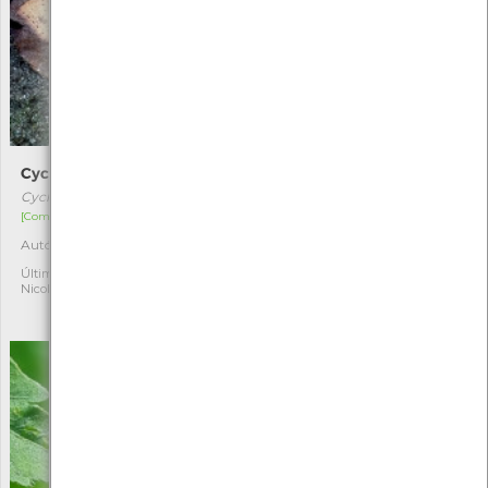
Cyclophora punctaria
Melanocoryphus
albomaculatus
Cyclophora punctaria
Melanocoryphus albomaculatus
[Comum]
[Comum]
Autóctone
1
Autóctone
1
Última observação por:
Nicole Viana
Última observação por:
Nicole Viana