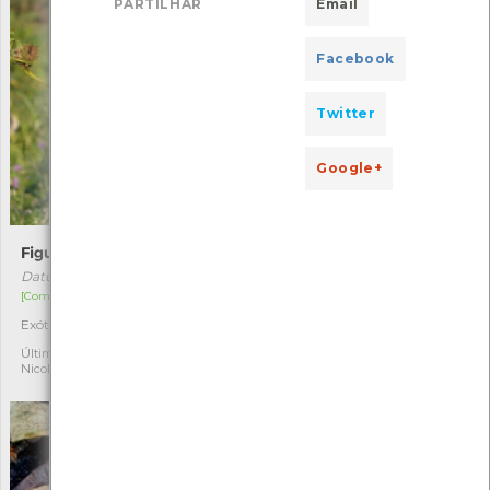
PARTILHAR
Email
Facebook
Twitter
Google+
Figueira-do-inferno
Tintureira
Datura stramonium
Phytolacca americana
[Comum]
[Comum]
Exótica invasora
Exótica invasora
3
3
Última observação por:
Última observação por:
Nicole Viana
Soraia Castro