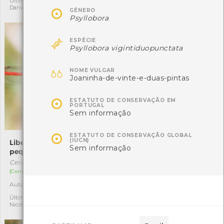
Última observação por:
Última observação por:
Daniel Costa
Nicole Viana

GÉNERO
Psyllobora

ESPÉCIE
Psyllobora vigintiduopunctata

NOME VULGAR
Joaninha-de-vinte-e-duas-pintas

ESTATUTO DE CONSERVAÇÃO EM
PORTUGAL
Sem informação

ESTATUTO DE CONSERVAÇÃO GLOBAL
(IUCN)
Libelinha-vermelha-
Morganheira-das-praias
Sem informação
pequena
Euphorbia paralias
Ceriagrion tenellum
[Comum]
[Comum]
Autóctone
3
Autóctone
3
Última observação por:
Nicole Viana
Última observação por:
Nicole Viana