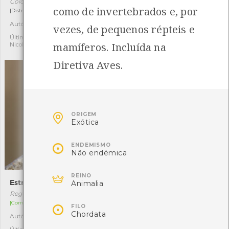
Colchicum montanum
Coenonympha dorus
como de invertebrados e, por
[Distribuição residual]
[Comum]
Autóctone
Autóctone
8
3
vezes, de pequenos répteis e
Última observação por:
Última observação por:
mamíferos. Incluída na
Nicole Viana
Nicole Viana
Diretiva Aves.

ORIGEM
Exótica

ENDEMISMO
Não endémica

REINO
Estrelinha-real
Alvéola-cinzenta
Animalia
Regulus ignicapilla
Motacilla cinerea
[Comum]
[Comum]

FILO
Chordata
Autóctone
Autóctone
3
9