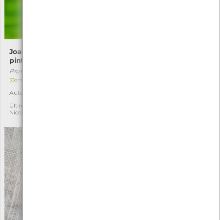
Joaninha-de-vinte-e-duas-
Lomaspilis marginata
pintas
Lomaspilis marginata
Psyllobora vigintiduopunctata
[Comum]
[Comum]
Autóctone
1
Autóctone
1
Última observação por:
Nicole Viana
Última observação por:
Nicole Viana