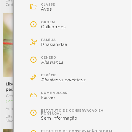
Última observação por:
Última observação por:

Daniel Costa
Nicole Viana
CLASSE
Aves

ORDEM
Galliformes

FAMÍLIA
Phasianidae

GÉNERO
Phasianus

ESPÉCIE
Phasianus colchicus
Libelinha-vermelha-
Morganheira-das-praias
pequena
Euphorbia paralias

NOME VULGAR
Ceriagrion tenellum
[Comum]
Faisão
[Comum]
Autóctone
3
Autóctone
3

ESTATUTO DE CONSERVAÇÃO EM
Última observação por:
PORTUGAL
Nicole Viana
Última observação por:
Sem informação
Nicole Viana
ESTATUTO DE CONSERVAÇÃO GLOBAL