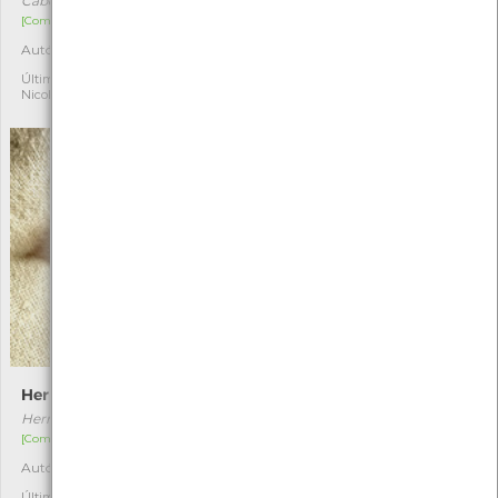
Cabera exanthemata
Endotricha flammealis
[Comum]
[Comum]
Autóctone
Autóctone
1
1
Última observação por:
Última observação por:
Nicole Viana
Nicole Viana
Herminia tarsicrinalis
Synaphe punctalis
Herminia tarsicrinalis
Synaphe punctalis
[Comum]
[Comum]
Autóctone
Autóctone
1
1
Última observação por:
Última observação por: