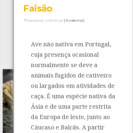
Faisão
Descarregar a app BioRegisto
Phasianus colchicus
[Acidental]
Ave não nativa em Portugal,
1056
Espécies
4837
Observações
cuja presença ocasional
INANCIAMENTO
normalmente se deve a
animais fugidos de cativeiro
ou largados em atividades de
caça. É uma espécie nativa da
Ásia e de uma parte restrita
da Europa de leste, junto ao
Cáucaso e Balcãs. A partir