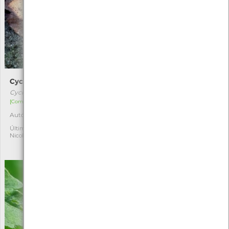
Cyclophora punctaria
Melanocoryphus
albomaculatus
Cyclophora punctaria
Melanocoryphus albomaculatus
[Comum]
[Comum]
Autóctone
1
Autóctone
1
Última observação por:
Nicole Viana
Última observação por:
Nicole Viana