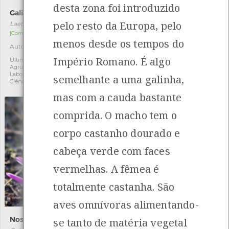
desta zona foi introduzido
Galinha-do-bosque
Cimbalária
pelo resto da Europa, pelo
Laetiporus sulphureus
Cymbalaria muralis
[Comum]
[Comum]
menos desde os tempos do
Autóctone
Exótica
3
2
Império Romano. É algo
Última observação por:
Última observação por:
Agrupamento Arga e Lima -
Fatima Camilo
Laboratório da memória e
semelhante a uma galinha,
Ciência Viva
mas com a cauda bastante
comprida. O macho tem o
corpo castanho dourado e
cabeça verde com faces
vermelhas. A fêmea é
totalmente castanha. São
aves omnívoras alimentando-
Noselha
Nêspera-escura
se tanto de matéria vegetal