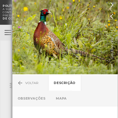

POLÍTICA DE COOKIES
. O CMIA UTILIZA COOKIES PARA MELHORAR

A SUA EXPERIÊNCIA DE NAVEGAÇÃO E PARA FINS ESTATÍSTICOS.
A
CONTINUAÇÃO DA UTILIZAÇÃO DESTE WEBSITE E SERVIÇOS

PRESSUPÕE A ACEITAÇÃO DA UTILIZAÇÃO DE COOKIES.
POLÍTICA
DE COOKIES
BioRegisto
ENTRAR
]
1/2
TERMOS DE UTILIZAÇÃO
GALERIA [
SUBMETER OBSERVAÇÃO
VOLTAR
DESCRIÇÃO
Pesquisa
OBSERVAÇÕES
MAPA