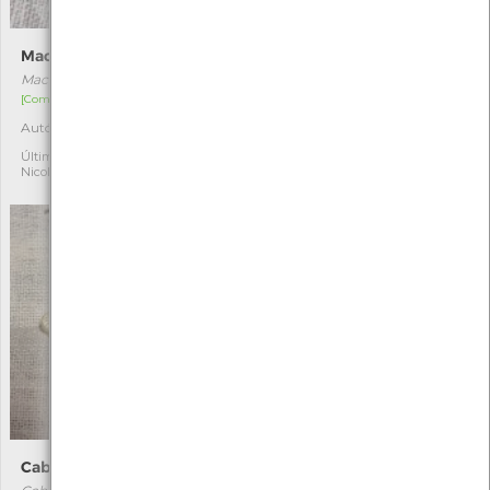
Macdunnoughia confusa
Faisão
Macdunnoughia confusa
Phasianus colchicus
[Comum]
[Acidental]
Autóctone
Exótica
1
10
Última observação por:
Última observação por:
Nicole Viana
Nicole Viana
Cabera exanthemata
Endotricha flammealis