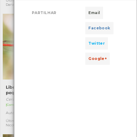
Última observação por:
Última observação por:
Daniel Costa
Nicole Viana
PARTILHAR
Email
Facebook
Twitter
Google+
Libelinha-vermelha-
Morganheira-das-praias
pequena
Euphorbia paralias
Ceriagrion tenellum
[Comum]
[Comum]
Autóctone
3
Autóctone
3
Última observação por:
Nicole Viana
Última observação por:
Nicole Viana