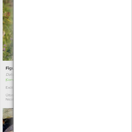
Figueira-do-inferno
Tintureira
Datura stramonium
Phytolacca americana
[Comum]
[Comum]
Exótica invasora
Exótica invasora
3
3
Última observação por:
Última observação por:
Nicole Viana
Soraia Castro