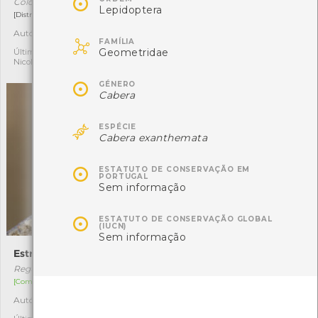

Colchicum montanum
Coenonympha dorus
Lepidoptera
[Distribuição residual]
[Comum]
Autóctone
Autóctone
8
3

FAMÍLIA
Geometridae
Última observação por:
Última observação por:
Nicole Viana
Nicole Viana

GÉNERO
Cabera

ESPÉCIE
Cabera exanthemata

ESTATUTO DE CONSERVAÇÃO EM
PORTUGAL
Sem informação

ESTATUTO DE CONSERVAÇÃO GLOBAL
(IUCN)
Sem informação
Estrelinha-real
Alvéola-cinzenta
Regulus ignicapilla
Motacilla cinerea
[Comum]
[Comum]
Autóctone
Autóctone
3
9