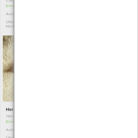
Cabera exanthemata
Endotricha flammealis
[Comum]
[Comum]
Autóctone
Autóctone
1
1
Última observação por:
Última observação por:
Nicole Viana
Nicole Viana
Herminia tarsicrinalis
Synaphe punctalis
Herminia tarsicrinalis
Synaphe punctalis
[Comum]
[Comum]
Autóctone
Autóctone
1
1
Última observação por:
Última observação por: