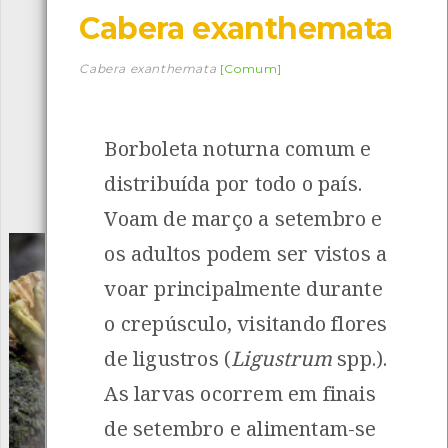
Cabera exanthemata
Descarregar a app BioRegisto
Cabera exanthemata
[Comum]
Borboleta noturna comum e
1056
Espécies
4839
Observações
distribuída por todo o país.
INANCIAMENTO
Voam de março a setembro e
os adultos podem ser vistos a
voar principalmente durante
o crepúsculo, visitando flores
de ligustros (
Ligustrum
spp.).
As larvas ocorrem em finais
de setembro e alimentam-se