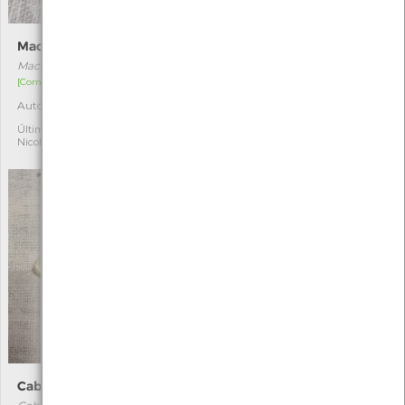
Macdunnoughia confusa
Faisão
Macdunnoughia confusa
Phasianus colchicus
[Comum]
[Acidental]
Autóctone
Exótica
1
10
Última observação por:
Última observação por:
Nicole Viana
Nicole Viana
Cabera exanthemata
Endotricha flammealis