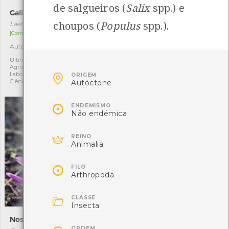
de salgueiros (
Salix
spp.) e
Galinha-do-bosque
Cimbalária
choupos (
Populus
spp.).
Laetiporus sulphureus
Cymbalaria muralis
[Comum]
[Comum]
Autóctone
Exótica
3
2
Última observação por:
Última observação por:
Agrupamento Arga e Lima -
Fatima Camilo

Laboratório da memória e
ORIGEM
Ciência Viva
Autóctone

ENDEMISMO
Não endémica

REINO
Animalia

FILO
Arthropoda

CLASSE
Insecta
Noselha
Nêspera-escura
ORDEM