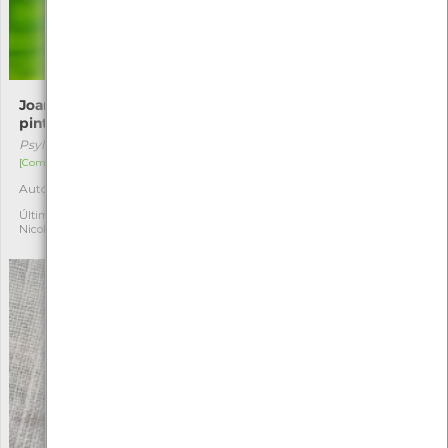
Joaninha-de-vinte-e-duas-
Lomaspilis marginata
pintas
Lomaspilis marginata
Psyllobora vigintiduopunctata
[Comum]
[Comum]
Autóctone
1
Autóctone
1
Última observação por:
Nicole Viana
Última observação por:
Nicole Viana