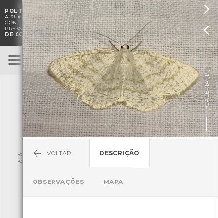

POLÍTICA DE COOKIES
. O CMIA UTILIZA COOKIES PARA MELHORAR

A SUA EXPERIÊNCIA DE NAVEGAÇÃO E PARA FINS ESTATÍSTICOS.
A
CONTINUAÇÃO DA UTILIZAÇÃO DESTE WEBSITE E SERVIÇOS

PRESSUPÕE A ACEITAÇÃO DA UTILIZAÇÃO DE COOKIES.
POLÍTICA
DE COOKIES
BioRegisto
ENTRAR
]
1/1
TERMOS DE UTILIZAÇÃO
GALERIA [
SUBMETER OBSERVAÇÃO
VOLTAR
DESCRIÇÃO
Pesquisa
OBSERVAÇÕES
MAPA