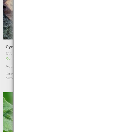
Cyclophora punctaria
Melanocoryphus
albomaculatus
Cyclophora punctaria
Melanocoryphus albomaculatus
[Comum]
[Comum]
Autóctone
1
Autóctone
1
Última observação por:
Nicole Viana
Última observação por:
Nicole Viana