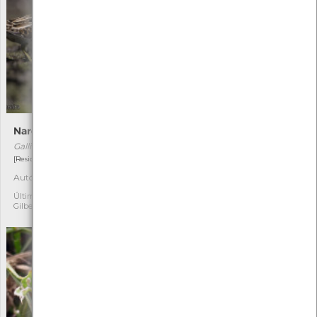
Narceja-comum
Escabiosa-dos-prados
Gallinago gallinago
Succisa pratensis
[Residente com distribuição residual]
[Raro]
Autóctone
Autóctone
1
1
Última observação por:
Última observação por:
Gilberto Pereira
Mónica Rocha