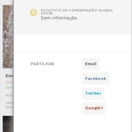

ESTATUTO DE CONSERVAÇÃO GLOBAL
(IUCN)
Sem informação
PARTILHAR
Email
Coscinia cribraria
Oedemera nobilis
Facebook
Coscinia cribraria
Oedemera nobilis
[Comum]
[Comum]
Twitter
Autóctone
Autóctone
1
1
Última observação por:
Última observação por:
Nicole Viana
Nicole Viana
Google+