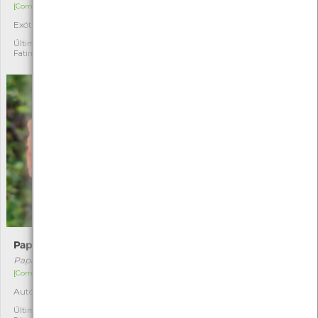
[Comum]
[Comum]
Exótica invasora
Autóctone
2
1
Última observação por:
Última observação por:
Fatima Camilo
Fatima Camilo
Papoila-longa
Congossa-maior
Papaver dubium
Vinca major
[Comum]
[Comum]
Autóctone
Exótica
1
1
Última observação por: Ana
Última observação por: