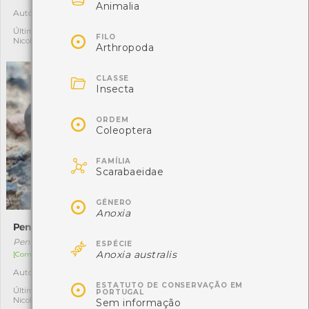

Animalia
Autóctone
Autóctone
4
2
Última observação por:
Última observação por:

FILO
Nicole Viana
Mónica Rocha
Arthropoda

CLASSE
Insecta

ORDEM
Coleoptera

FAMÍLIA
Scarabaeidae

GÉNERO
Anoxia
Pentodon idiota
Anoxia australis

Pentodon idiota
Anoxia australis
ESPÉCIE
Anoxia australis
[Comum]
[Comum]
Autóctone
Autóctone
1
1

ESTATUTO DE CONSERVAÇÃO EM
Última observação por:
Última observação por:
PORTUGAL
Nicole Viana
Nicole Viana
Sem informação