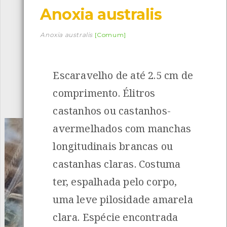
Anoxia australis
Descarregar a app BioRegisto
Anoxia australis
[Comum]
Escaravelho de até 2.5 cm de
1056
Espécies
4839
Observações
comprimento. Élitros
INANCIAMENTO
castanhos ou castanhos-
avermelhados com manchas
longitudinais brancas ou
castanhas claras. Costuma
ter, espalhada pelo corpo,
uma leve pilosidade amarela
clara. Espécie encontrada