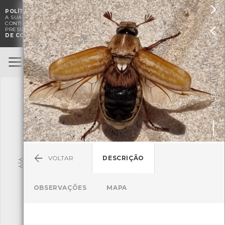

POLÍTICA DE COOKIES
. O CMIA UTILIZA COOKIES PARA MELHORAR

A SUA EXPERIÊNCIA DE NAVEGAÇÃO E PARA FINS ESTATÍSTICOS.
A
CONTINUAÇÃO DA UTILIZAÇÃO DESTE WEBSITE E SERVIÇOS

PRESSUPÕE A ACEITAÇÃO DA UTILIZAÇÃO DE COOKIES.
POLÍTICA
DE COOKIES
BioRegisto
ENTRAR
]
1/1
TERMOS DE UTILIZAÇÃO
GALERIA [
SUBMETER OBSERVAÇÃO
VOLTAR
DESCRIÇÃO
Pesquisa
OBSERVAÇÕES
MAPA