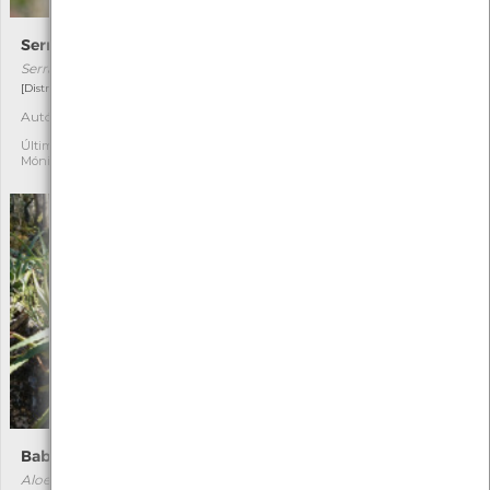
Serrátula-dos-tintureiros
Enleios-rosa
Serratula tinctoria
Cuscuta planiflora
[Distribuição residual]
[Distribuição residual]
Autóctone
Autóctone
5
1
Última observação por:
Última observação por:
Mónica Rocha
Mónica Rocha
Babosa
Malvão
Aloe arborescens
Lavatera cretica