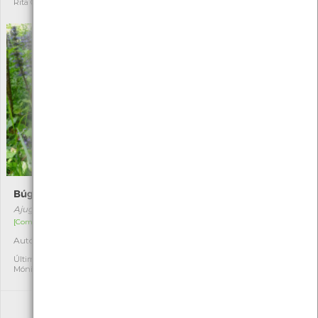
Rita Carvalho
Cláudia Oliveira
Búgula
Umbigo-de-Vénus
Ajuga reptans
Umbilicus rupestris
[Comum]
[Comum]
Autóctone
Autóctone
1
1
Última observação por:
Última observação por:
Mónica Rocha
Fatima Camilo