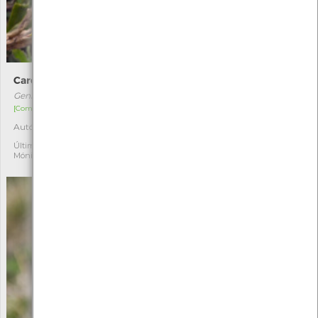
Carqueja
Doce-amarga
Genista tridentata
Solanum dulcamara
[Comum]
[Comum]
Autóctone
Autóctone
3
1
Última observação por:
Última observação por:
Mónica Rocha
Mónica Rocha