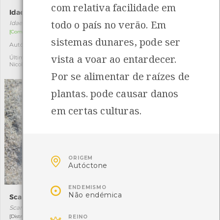
com relativa facilidade em
Idaea ochrata
Percevejo-da-couve
todo o país no verão. Em
Idaea ochrata
Eurydema oleracea
[Comum]
[Comum]
sistemas dunares, pode ser
Autóctone
Autóctone
1
1
vista a voar ao entardecer.
Última observação por:
Última observação por:
Nicole Viana
Nicole Viana
Por se alimentar de raízes de
plantas. pode causar danos
em certas culturas.

ORIGEM
Autóctone

ENDEMISMO
Não endémica
Scarites cyclops
Prionus coriarius
Scarites cyclops
Prionus coriarius
[Distribuição residual]
[Comum]
REINO