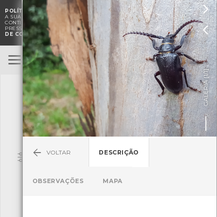

POLÍTICA DE COOKIES
. O CMIA UTILIZA COOKIES PARA MELHORAR

A SUA EXPERIÊNCIA DE NAVEGAÇÃO E PARA FINS ESTATÍSTICOS.
A
CONTINUAÇÃO DA UTILIZAÇÃO DESTE WEBSITE E SERVIÇOS

PRESSUPÕE A ACEITAÇÃO DA UTILIZAÇÃO DE COOKIES.
POLÍTICA
DE COOKIES
BioRegisto
ENTRAR
]
1/1
TERMOS DE UTILIZAÇÃO
GALERIA [
SUBMETER OBSERVAÇÃO
VOLTAR
DESCRIÇÃO
Pesquisa
OBSERVAÇÕES
MAPA