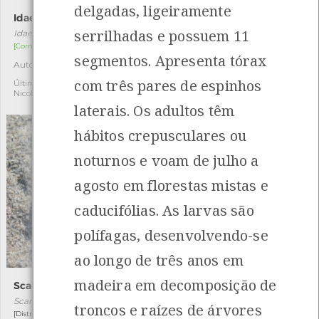
delgadas, ligeiramente
Idaea ochrata
Percevejo-da-couve
serrilhadas e possuem 11
Idaea ochrata
Eurydema oleracea
[Comum]
[Comum]
segmentos. Apresenta tórax
Autóctone
Autóctone
1
1
com três pares de espinhos
Última observação por:
Última observação por:
Nicole Viana
Nicole Viana
laterais. Os adultos têm
hábitos crepusculares ou
noturnos e voam de julho a
agosto em florestas mistas e
caducifólias. As larvas são
polífagas, desenvolvendo-se
ao longo de três anos em
madeira em decomposição de
Scarites cyclops
Prionus coriarius
Scarites cyclops
Prionus coriarius
troncos e raízes de árvores
[Distribuição residual]
[Comum]