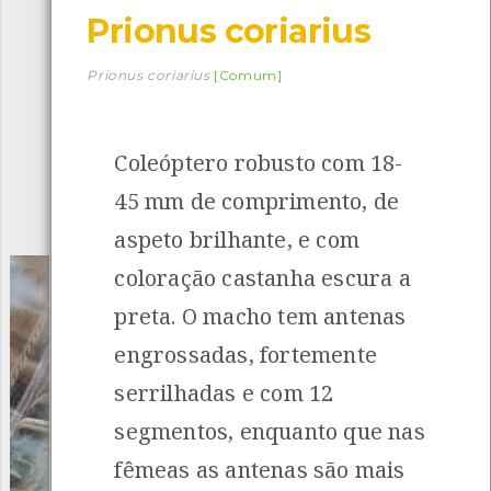
Prionus coriarius
Descarregar a app BioRegisto
Prionus coriarius
[Comum]
Coleóptero robusto com 18-
1056
Espécies
4839
Observações
45 mm de comprimento, de
INANCIAMENTO
aspeto brilhante, e com
coloração castanha escura a
preta. O macho tem antenas
engrossadas, fortemente
serrilhadas e com 12
segmentos, enquanto que nas
fêmeas as antenas são mais