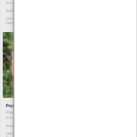
[Comum]
[Comum]
Exótica invasora
Autóctone
2
1
Última observação por:
Última observação por:
Fatima Camilo
Fatima Camilo
Papoila-longa
Congossa-maior
Papaver dubium
Vinca major
[Comum]
[Comum]
Autóctone
Exótica
1
1
Última observação por: Ana
Última observação por: