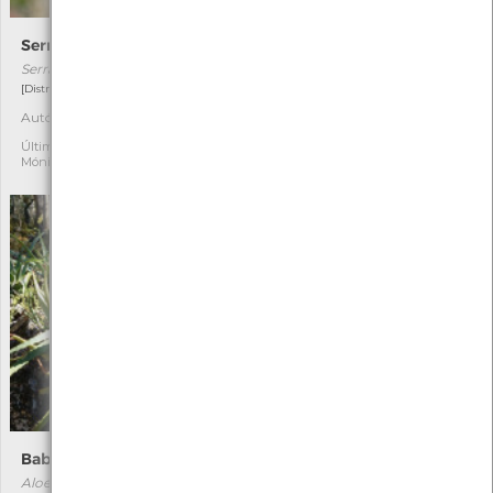
Serrátula-dos-tintureiros
Enleios-rosa
Serratula tinctoria
Cuscuta planiflora
[Distribuição residual]
[Distribuição residual]
Autóctone
Autóctone
5
1
Última observação por:
Última observação por:
Mónica Rocha
Mónica Rocha
Babosa
Malvão
Aloe arborescens
Lavatera cretica