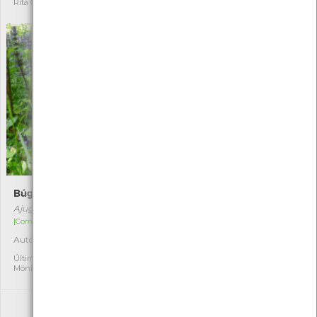
Rita Carvalho
Cláudia Oliveira
Búgula
Umbigo-de-Vénus
Ajuga reptans
Umbilicus rupestris
[Comum]
[Comum]
Autóctone
Autóctone
1
1
Última observação por:
Última observação por:
Mónica Rocha
Fatima Camilo