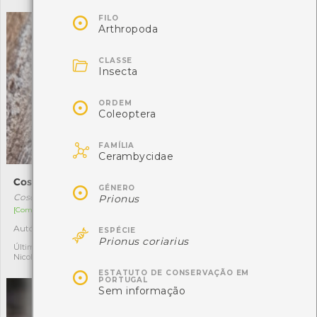

FILO
Arthropoda

CLASSE
Insecta

ORDEM
Coleoptera

FAMÍLIA
Cerambycidae
Coscinia cribraria
Oedemera nobilis

GÉNERO
Coscinia cribraria
Oedemera nobilis
Prionus
[Comum]
[Comum]

Autóctone
Autóctone
1
1
ESPÉCIE
Prionus coriarius
Última observação por:
Última observação por:
Nicole Viana
Nicole Viana

ESTATUTO DE CONSERVAÇÃO EM
PORTUGAL
Sem informação