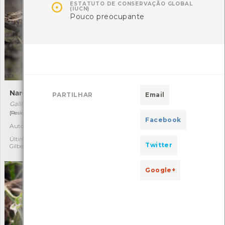

ESTATUTO DE CONSERVAÇÃO GLOBAL
(IUCN)
Pouco preocupante
Narceja-comum
Escabiosa-dos-prados
PARTILHAR
Email
Gallinago gallinago
Succisa pratensis
[Residente com distribuição residual]
[Raro]
Facebook
Autóctone
Autóctone
1
1
Última observação por:
Última observação por:
Twitter
Gilberto Pereira
Mónica Rocha
Google+