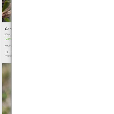
Carqueja
Doce-amarga
Genista tridentata
Solanum dulcamara
[Comum]
[Comum]
Autóctone
Autóctone
3
1
Última observação por:
Última observação por:
Mónica Rocha
Mónica Rocha