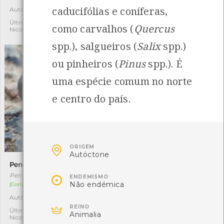
caducifólias e coníferas,
Autóctone
Autóctone
4
2
Última observação por:
Última observação por:
como carvalhos (
Quercus
Nicole Viana
Mónica Rocha
spp.), salgueiros (
Salix
spp.)
ou pinheiros (
Pinus
spp.). É
uma espécie comum no norte
e centro do país.

ORIGEM
Autóctone
Pentodon idiota
Anoxia australis

Pentodon idiota
Anoxia australis
ENDEMISMO
Não endémica
[Comum]
[Comum]
Autóctone
Autóctone
1
1

REINO
Última observação por:
Última observação por:
Animalia
Nicole Viana
Nicole Viana