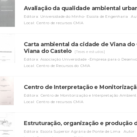
Avaliação da qualidade ambiental urb
Editora: Universidade do Minho- Escola de Engenharia
Aut
Local: Centro de recursos CMIA
Carta ambiental da cidade de Viana do 
Viana do Castelo
[Teses e estudos]
Editora: Associação Universidade -Empresa para o Desenv
Local: Centro de Recursos do CMIA
Centro de Interpretação e Monitorizaç
Editora: Centro de Monitorização e Interpretação Ambienta
Local: Centro de recursos CMIA
Estruturação, organização e produção 
Editora: Escola Superior Agrária de Ponte de Lima
Autor: 