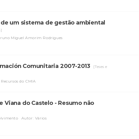
 de um sistema de gestão ambiental
s]
Bruno Miguel Amorim Rodrigues
ramación Comunitaria 2007-2013
[Teses e
e Recursos do CMIA
de Viana do Castelo - Resumo não
olvimento
Autor: Vários