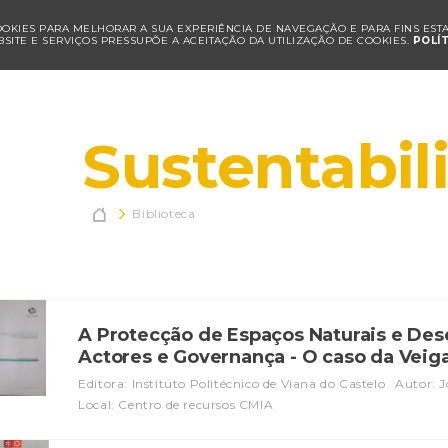
COOKIES PARA MELHORAR A SUA EXPERIÊNCIA DE NAVEGAÇÃO E PARA FINS ESTAT
SITE E SERVIÇOS PRESSUPÕE A ACEITAÇÃO DA UTILIZAÇÃO DE COOKIES.
POLÍ
Sustentabil

Biblioteca
A Protecção de Espaços Naturais e Des
Actores e Governança - O caso da Vei
Editora: Instituto Politécnico de Viana do Castelo
Autor: J
Local: Centro de recursos CMIA