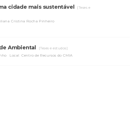
uma cidade mais sustentável
[Teses e
iliana Cristina Rocha Pinheiro
dade Ambiental
[Teses e estudos]
inho
Local: Centro de Recursos do CMIA