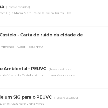
ana
[Teses e estudos]
or: Lígia Maria Marques de Oliveira Torres Silva
Castelo - Carta de ruído da cidade de
olvimento
Autor: TecMINHO
ão Ambiental - PEUVC
[Teses e estudos]
l de Viana do Castelo
Autor: Liliana Vasconcelos
de um SIG para o PEUVC
[Teses e estudos]
Daniel Alexandre Vieira Alves