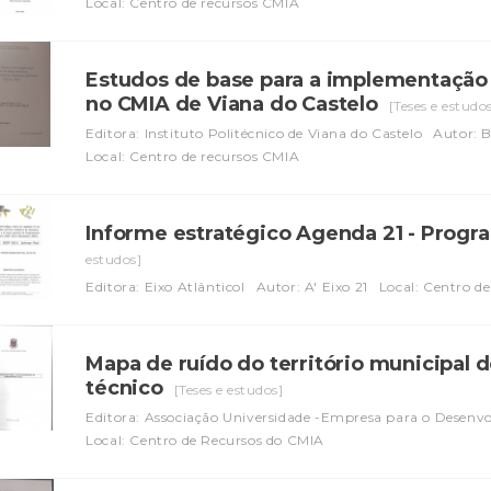
Local: Centro de recursos CMIA
Estudos de base para a implementação
no CMIA de Viana do Castelo
[Teses e estudo
Editora: Instituto Politécnico de Viana do Castelo
Autor: 
Local: Centro de recursos CMIA
Informe estratégico Agenda 21 - Prog
estudos]
Editora: Eixo Atlânticol
Autor: A' Eixo 21
Local: Centro d
Mapa de ruído do território municipal 
técnico
[Teses e estudos]
Editora: Associação Universidade -Empresa para o Desenv
Local: Centro de Recursos do CMIA