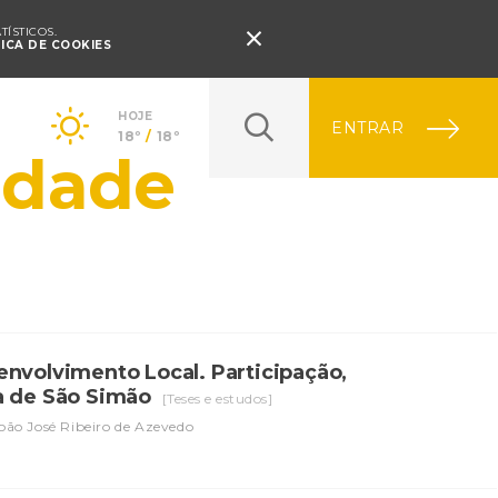
Pressione Enter

ÍSTICOS.
TICA DE COOKIES
HOJE
ENTRAR
18º
/
18º
idade
envolvimento Local. Participação,
ga de São Simão
[Teses e estudos]
oão José Ribeiro de Azevedo